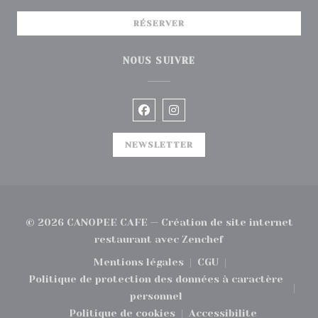
RÉSERVER
NOUS SUIVRE
Facebook ((ouvre une nouvelle
Instagram ((ouvre une no
NEWSLETTER
© 2026 CANOPEE CAFE — Création de site internet
((ouvre une nouvel
restaurant avec
Zenchef
Mentions légales
CGU
((ouvre une nouvelle fenêtre))
((ouvre une nouvelle
Politique de protection des données à caractère
((ouvre une nouvelle fenêtre))
personnel
Politique de cookies
Accessibilite