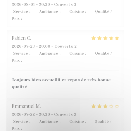
2026-08-01
- 20:30 - Couverts 3
Service
:
3
/5
Ambiance
:
5
/5
Cuisine
:
4
/5
Qualité /
Prix
:
2
/5
Fabien
C
2026-07-23
- 20:00 - Couverts 2
Service
:
5
/5
Ambiance
:
4
/5
Cuisine
:
5
/5
Qualité /
Prix
:
5
/5
Toujours bien accueilli et repas de très bonne
qualité
Emmanuel
M
2026-07-22
- 20:30 - Couverts 2
Service
:
4
/5
Ambiance
:
4
/5
Cuisine
:
1
/5
Qualité /
Prix
:
2
/5