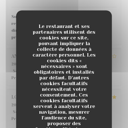
Super accueil et service, bonne ambiance, en
revanche, concernant le repas et les plats
Le restaurant et ses
directement, grosse déception au vu des tarifs
partenaires utilisent des
cookies sur ce site,
pratiqués.
pouvant impliquer la
collecte de données à
caractère personnel. Les
ANGELIQUE
G
cookies dits «
2026-07-22
- 12:30 - Couverts 6
nécessaires » sont
Service
:
5
/5
obligatoires et installés
Ambiance
:
4
/5
Cuisine
:
3
/5
Qualité /
par défaut. D'autres
Prix
:
4
/5
cookies facultatifs
nécessitent votre
consentement. Ces
LO
S
cookies facultatifs
2026-07-18
- 20:00 - Couverts 6
servent à analyser votre
navigation, mesurer
Service
:
5
/5
Ambiance
:
5
/5
Cuisine
:
5
/5
Qualité /
l'audience du site,
Prix
:
5
/5
proposer des