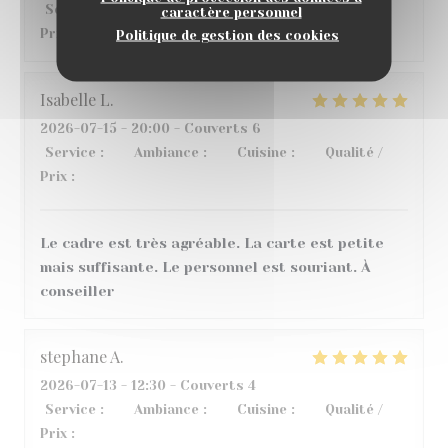
Service
:
4
/5
Ambiance
:
5
/5
Cuisine
:
5
/5
Qualité /
caractère personnel
Prix
:
4
/5
Politique de gestion des cookies
Isabelle
L
2026-07-15
- 20:00 - Couverts 6
Service
:
5
/5
Ambiance
:
5
/5
Cuisine
:
4
/5
Qualité /
Prix
:
5
/5
Le cadre est très agréable. La carte est petite
mais suffisante. Le personnel est souriant. À
conseiller
stephane
A
2026-07-13
- 12:30 - Couverts 4
Service
:
5
/5
Ambiance
:
3
/5
Cuisine
:
5
/5
Qualité /
Prix
:
3
/5