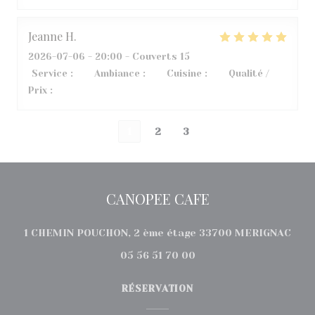
Jeanne
H
2026-07-06
- 20:00 - Couverts 15
Service
:
5
/5
Ambiance
:
5
/5
Cuisine
:
5
/5
Qualité /
Prix
:
5
/5
1
2
3
CANOPEE CAFE
((ou
1 CHEMIN POUCHON, 2 ème étage 33700 MERIGNAC
05 56 51 70 00
RÉSERVATION