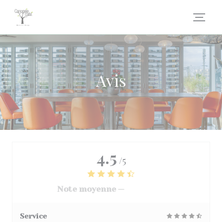
Personnalisation de vos choix en matière de cookies
Avis
4.5
/5
Note moyenne —
3068 avis
Service