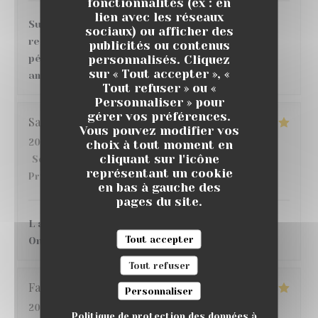
fonctionnalités (ex : en
lien avec les réseaux
Super moment ! nous avons très bien mangé au
sociaux) ou afficher des
restaurant , de bons vins et cocktails au bar,
publicités ou contenus
personnalisés. Cliquez
pétanque, match de foot sur écran géant, belle
sur « Tout accepter », «
ambiance, je recommande 👌
Tout refuser » ou «
Personnaliser » pour
gérer vos préférences.
Sandrine
D
Vous pouvez modifier vos
2026-07-16
- 20:30 - Couverts 3
choix à tout moment en
cliquant sur l'icône
Service
:
5
/5
Ambiance
:
5
/5
Cuisine
:
5
/5
Qualité /
représentant un cookie
Prix
:
4
/5
en bas à gauche des
pages du site.
L accueil, l endroit C etait une 1ere pour nous !!
Tout accepter
On y reviendra avec grand plaisir !!
Tout refuser
Fatima
S
Personnaliser
2026-07-17
- 21:30 - Couverts 4
Politique de protection des données à