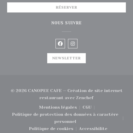
RÉSERVER
NOUS SUIVRE
Facebook ((ouvre une nouvelle
Instagram ((ouvre une no
NEWSLETTER
© 2026 CANOPEE CAFE — Création de site internet
((ouvre une nouvel
restaurant avec
Zenchef
Mentions légales
CGU
((ouvre une nouvelle fenêtre))
((ouvre une nouvelle
Politique de protection des données à caractère
((ouvre une nouvelle fenêtre))
personnel
Politique de cookies
Accessibilite
((ouvre une nouvelle fenêtre))
((ouvre une nouvel