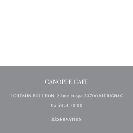
CANOPEE CAFE
((ou
1 CHEMIN POUCHON, 2 ème étage 33700 MERIGNAC
05 56 51 70 00
RÉSERVATION