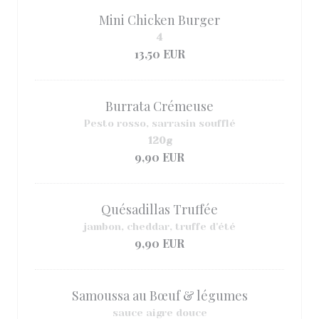
Mini Chicken Burger
4
13,50 EUR
Burrata Crémeuse
Pesto rosso, sarrasin soufflé
120g
9,90 EUR
Quésadillas Truffée
jambon, cheddar, truffe d'été
9,90 EUR
Samoussa au Bœuf & légumes
sauce aigre douce