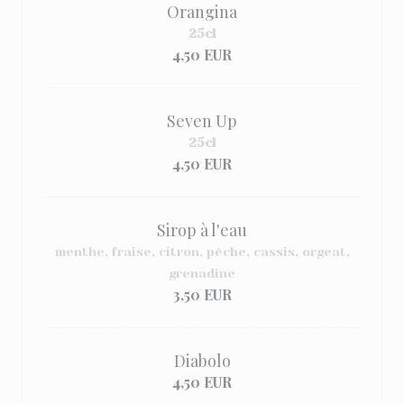
Orangina
25cl
4,50 EUR
Seven Up
25cl
4,50 EUR
Sirop à l'eau
menthe, fraise, citron, pêche, cassis, orgeat,
grenadine
3,50 EUR
Diabolo
4,50 EUR