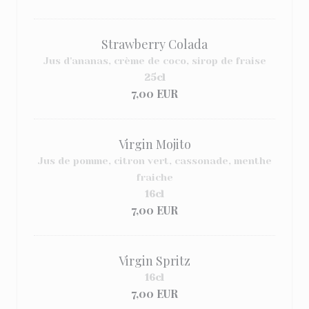
Strawberry Colada
Jus d'ananas, crème de coco, sirop de fraise
25cl
7,00 EUR
Virgin Mojito
Jus de pomme, citron vert, cassonade, menthe
fraiche
16cl
7,00 EUR
Virgin Spritz
16cl
7,00 EUR