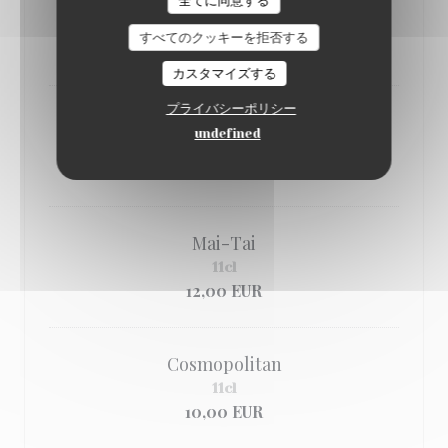
Caïpirinha
全てに同意する
5cl
すべてのクッキーを拒否する
10,00 EUR
カスタマイズする
プライバシーポリシー
Cuba Libre
undefined
15cl
10,00 EUR
Mai-Tai
11cl
12,00 EUR
Cosmopolitan
11cl
10,00 EUR