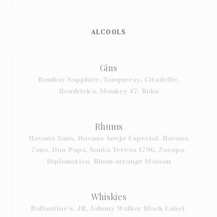
ALCOOLS
Gins
Bombay Sapphire, Tanqueray, Citadelle,
Hendrick's, Monkey 47, Roku
Rhums
Havana 3ans, Havana Anejo Especial, Havana
7ans, Don Papa, Santa Teresa 1796, Zacapa,
Diplomatico, Rhum arrangé Maison
Whiskies
Ballantine's, JB, Johnny Walker Black Label,