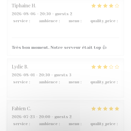
Tiphaine
H
2026-08-06
- 20:30 - guests 2
service
:
5
/5
ambience
:
5
/5
menu
:
4
/5
quality_price
:
5
/5
Très bon moment. Notre serveur était top 👍
Lydie
B
2026-08-01
- 20:30 - guests 3
service
:
3
/5
ambience
:
5
/5
menu
:
4
/5
quality_price
:
2
/5
Fabien
C
2026-07-23
- 20:00 - guests 2
service
:
5
/5
ambience
:
4
/5
menu
:
5
/5
quality_price
:
5
/5