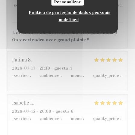
Personalizar
service
:
5
/5
ambience
:
5
/5
menu
:
5
/5
quality_price
:
Política de proteção de dados pessoais
4
/5
undefined
L accueil, l endroit C etait une 1ere pour nous !!
On y reviendra avec grand plaisir !!
Fatima
S
2026-07-17
- 21:30 - guests 4
service
:
4
/5
ambience
:
5
/5
menu
:
5
/5
quality_price
:
4
/5
Isabelle
L
2026-07-15
- 20:00 - guests 6
service
:
5
/5
ambience
:
5
/5
menu
:
4
/5
quality_price
:
5
/5