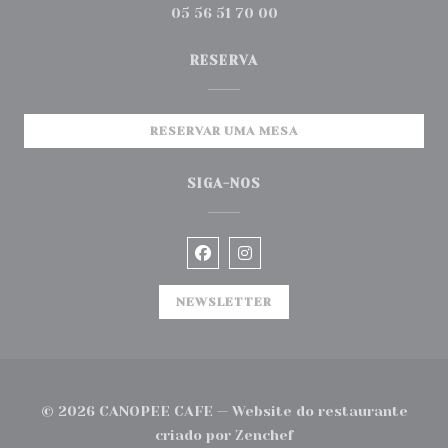
05 56 51 70 00
RESERVA
RESERVAR UMA MESA
SIGA-NOS
Facebook ((abre numa nova ja
Instagram ((abre numa n
NEWSLETTER
© 2026 CANOPEE CAFE — Website do restaurante
((abre numa nova jane
criado por
Zenchef