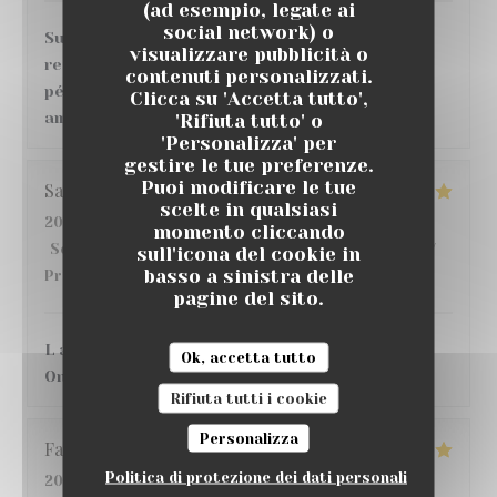
(ad esempio, legate ai
social network) o
Super moment ! nous avons très bien mangé au
visualizzare pubblicità o
restaurant , de bons vins et cocktails au bar,
contenuti personalizzati.
pétanque, match de foot sur écran géant, belle
Clicca su 'Accetta tutto',
ambiance, je recommande 👌
'Rifiuta tutto' o
'Personalizza' per
gestire le tue preferenze.
Puoi modificare le tue
Sandrine
D
scelte in qualsiasi
2026-07-16
- 20:30 - Ospiti 3
momento cliccando
Servizio
:
5
/5
Atmosfera
:
5
/5
Cucina
:
5
/5
Qualità /
sull'icona del cookie in
basso a sinistra delle
Prezzo
:
4
/5
pagine del sito.
L accueil, l endroit C etait une 1ere pour nous !!
Ok, accetta tutto
On y reviendra avec grand plaisir !!
Rifiuta tutti i cookie
Personalizza
Fatima
S
Politica di protezione dei dati personali
2026-07-17
- 21:30 - Ospiti 4