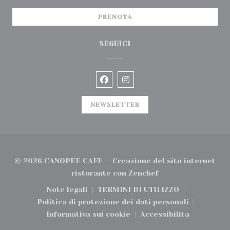
PRENOTA
SEGUICI
Facebook ((apre una nuova fin
Instagram ((apre una nu
NEWSLETTER
© 2026 CANOPEE CAFE — Creazione del sito internet
((apre una nuova fi
ristorante con
Zenchef
Note legali
TERMINI DI UTILIZZO
((apre una nuova finestra))
((apre una nuova finest
Politica di protezione dei dati personali
((apre una nuova finestra))
Informativa sui cookie
Accessibilita
((apre una nuova finestra))
((apre una nuova 