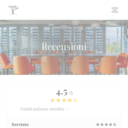
Personalizzazione delle tue scelte sui cookie
Recensioni
4.5
/5
Valutazione media —
3068 recensioni
Servizio