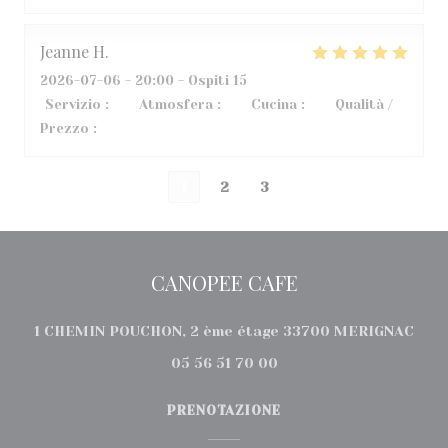
Jeanne
H
2026-07-06
- 20:00 - Ospiti 15
Servizio
:
5
/5
Atmosfera
:
5
/5
Cucina
:
5
/5
Qualità /
Prezzo
:
5
/5
1
2
3
CANOPEE CAFE
((ap
1 CHEMIN POUCHON, 2 ème étage 33700 MERIGNAC
05 56 51 70 00
PRENOTAZIONE