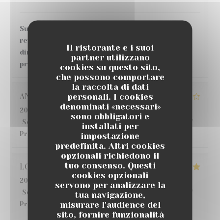
Super accueil et service, bonne ambiance, en
revanche, concernant le repas et les plats
Il ristorante e i suoi
directement, grosse déception au vu des tarifs
partner utilizzano
pratiqués.
cookies su questo sito,
che possono comportare
la raccolta di dati
ANGELIQUE
G
personali. I cookies
denominati «necessari»
2026-07-22
- 12:30 - Ospiti 6
sono obbligatori e
Servizio
:
5
/5
Atmosfera
:
4
/5
Cucina
:
3
/5
Qualità /
installati per
Prezzo
:
4
/5
impostazione
predefinita. Altri cookies
opzionali richiedono il
tuo consenso. Questi
LO
S
cookies opzionali
2026-07-18
- 20:00 - Ospiti 6
servono per analizzare la
Servizio
:
5
/5
Atmosfera
:
5
/5
Cucina
:
5
/5
Qualità /
tua navigazione,
misurare l'audience del
Prezzo
:
5
/5
sito, fornire funzionalità