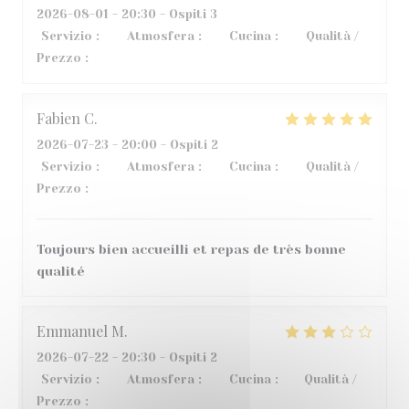
2026-08-01
- 20:30 - Ospiti 3
Servizio
:
3
/5
Atmosfera
:
5
/5
Cucina
:
4
/5
Qualità /
Prezzo
:
2
/5
Fabien
C
2026-07-23
- 20:00 - Ospiti 2
Servizio
:
5
/5
Atmosfera
:
4
/5
Cucina
:
5
/5
Qualità /
Prezzo
:
5
/5
Toujours bien accueilli et repas de très bonne
qualité
Emmanuel
M
2026-07-22
- 20:30 - Ospiti 2
Servizio
:
4
/5
Atmosfera
:
4
/5
Cucina
:
1
/5
Qualità /
Prezzo
:
2
/5