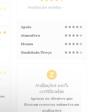
Avaliação média —
3068
avaliações
:
2
/5
Apoio
Atmosfera
:
5
/5
Menus
Qualidade/Preço
:
2
/5
Avaliações 100%
certificadas
sse
Apenas os clientes que
fizeram reservas submeteram
avaliações