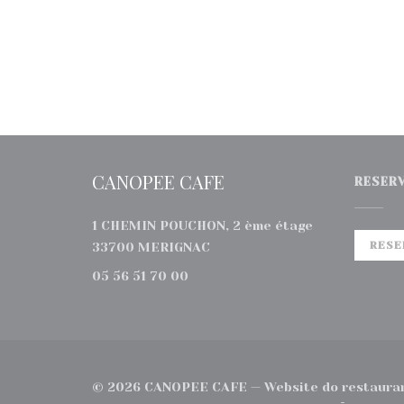
CANOPEE CAFE
RESER
1 CHEMIN POUCHON, 2 ème étage
((abre numa nova janela))
RESE
33700 MERIGNAC
05 56 51 70 00
© 2026 CANOPEE CAFE — Website do restauran