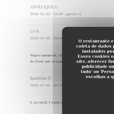
ANGELIQUE
G
2026-07-22
- 12:30 - guests 6
LO
S
2026-07-18
- 20:00 - guests 6
O restaurante e
coleta de dados 
instalados po
Super moment ! nous avons très bien mangé a
Esses cookies o
site, oferecer f
de foot sur écran géant, belle ambiance, je
publicidade ou
tudo' ou 'Pers
escolhas a q
Sandrine
D
2026-07-16
- 20:30 - guests 3
L accueil, l endroit C etait une 1ere pour nous