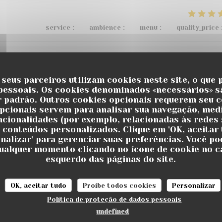
service
:
5
/5
ambience
:
4
/5
menu
:
3
/5
quality_price
service
:
5
/5
ambience
:
5
/5
menu
:
5
/5
quality_price
 seus parceiros utilizam cookies neste site, o que 
pessoais. Os cookies denominados «necessários» s
r padrão. Outros cookies opcionais requerem seu 
u restaurant , de bons vins et cocktails au bar, pétanque, m
pcionais servem para analisar sua navegação, medi
uncionalidades (por exemplo, relacionadas às redes s
 recommande 👌
 conteúdos personalizados. Clique em 'OK, aceitar 
onalizar' para gerenciar suas preferências. Você po
ualquer momento clicando no ícone de cookie no c
esquerdo das páginas do site.
service
:
5
/5
ambience
:
5
/5
menu
:
5
/5
quality_price
OK, aceitar tudo
Proíbe todos cookies
Personalizar
 !! On y reviendra avec grand plaisir !!
Política de proteção de dados pessoais
undefined