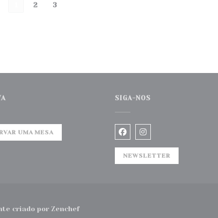
1
2
3
VA
SIGA-NOS
RVAR UMA MESA
Facebook ((abre numa n
Instagram ((abre 
NEWSLETTER
((abre numa nova janela))
te criado por
Zenchef