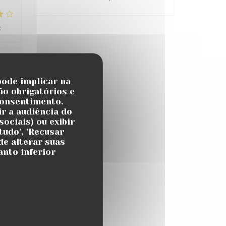
:
4
/5
:
5
/5
pode implicar na
ão obrigatórios e
consentimento.
atch
r a audiência do
ociais) ou exibir
tudo', 'Recusar
de alterar suas
anto inferior
:
4
/5