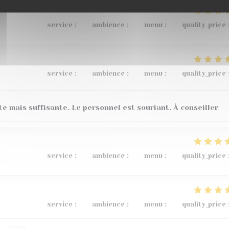
service
:
4
/5
ambience
:
5
/5
menu
:
5
/5
quality_price
service
:
5
/5
ambience
:
5
/5
menu
:
4
/5
quality_price
te mais suffisante. Le personnel est souriant. À conseiller
service
:
5
/5
ambience
:
3
/5
menu
:
5
/5
quality_price
service
:
5
/5
ambience
:
5
/5
menu
:
5
/5
quality_price