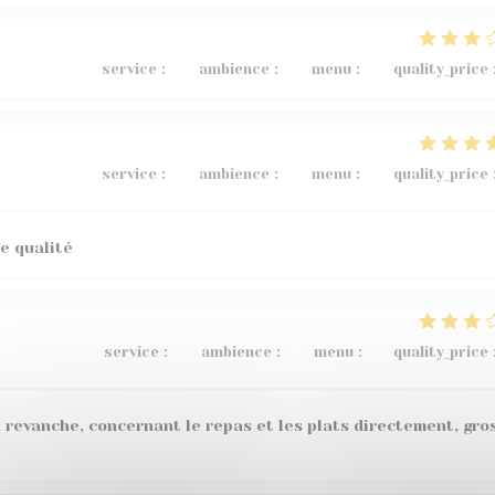
service
:
3
/5
ambience
:
5
/5
menu
:
4
/5
quality_price
service
:
5
/5
ambience
:
4
/5
menu
:
5
/5
quality_price
e qualité
service
:
4
/5
ambience
:
4
/5
menu
:
1
/5
quality_price
 revanche, concernant le repas et les plats directement, gro