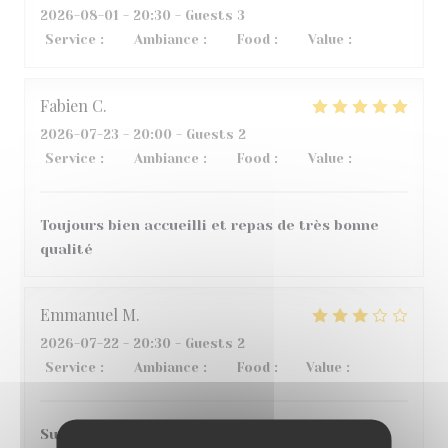
2026-08-01
- 20:30 - Guests 3
Service
:
3
/5
Ambiance
:
5
/5
Food
:
4
/5
Value
:
2
/5
Fabien
C
2026-07-23
- 20:00 - Guests 2
Service
:
5
/5
Ambiance
:
4
/5
Food
:
5
/5
Value
:
5
/5
Toujours bien accueilli et repas de très bonne
qualité
Emmanuel
M
2026-07-22
- 20:30 - Guests 2
Service
:
4
/5
Ambiance
:
4
/5
Food
:
1
/5
Value
:
2
/5
Super accueil et service, bonne ambiance, en