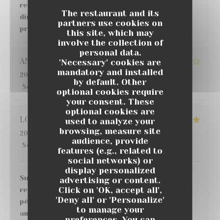
revanche, concernant le repas et les plats
The restaurant and its
directement, grosse déception au vu des tarifs
partners use cookies on
pratiqués.
this site, which may
involve the collection of
personal data.
ANGELIQUE
G
'Necessary' cookies are
mandatory and installed
2026-07-22
- 12:30 - Guests 6
by default. Other
Service
:
5
/5
Ambiance
:
4
/5
Food
:
3
/5
Value
:
4
/5
optional cookies require
your consent. These
optional cookies are
LO
S
used to analyze your
browsing, measure site
2026-07-18
- 20:00 - Guests 6
audience, provide
Service
:
5
/5
Ambiance
:
5
/5
Food
:
5
/5
Value
:
5
/5
features (e.g., related to
social networks) or
display personalized
Super moment ! nous avons très bien mangé au
advertising or content.
Click on 'OK, accept all',
restaurant , de bons vins et cocktails au bar,
'Deny all' or 'Personalize'
pétanque, match de foot sur écran géant, belle
to manage your
ambiance, je recommande 👌
preferences. You can