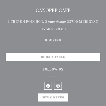
CANOPEE CAFE
((op
1 CHEMIN POUCHON, 2 ème étage 33700 MERIGNAC
05 56 51 70 00
BOOKING
BOOK A TABLE
FOLLOW US
Facebook ((opens in a new wi
Instagram ((opens in a 
NEWSLETTER