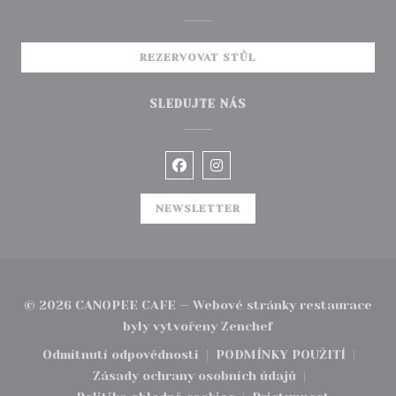
REZERVOVAT STŮL
SLEDUJTE NÁS
Facebook ((otevře se v novém 
Instagram ((otevře se v
NEWSLETTER
© 2026 CANOPEE CAFE — Webové stránky restaurace
((otevře se v novém
byly vytvořeny
Zenchef
Odmítnutí odpovědnosti
PODMÍNKY POUŽITÍ
((otevře se v novém okně))
((otevře se v no
Zásady ochrany osobních údajů
((otevře se v novém okně))