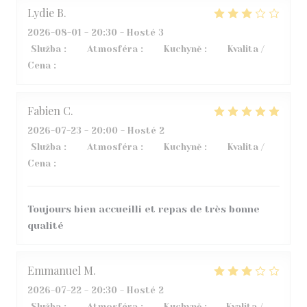
Lydie
B
2026-08-01
- 20:30 - Hosté 3
Služba
:
3
/5
Atmosféra
:
5
/5
Kuchyně
:
4
/5
Kvalita /
Cena
:
2
/5
Fabien
C
2026-07-23
- 20:00 - Hosté 2
Služba
:
5
/5
Atmosféra
:
4
/5
Kuchyně
:
5
/5
Kvalita /
Cena
:
5
/5
Toujours bien accueilli et repas de très bonne
qualité
Emmanuel
M
2026-07-22
- 20:30 - Hosté 2
Služba
:
4
/5
Atmosféra
:
4
/5
Kuchyně
:
1
/5
Kvalita /