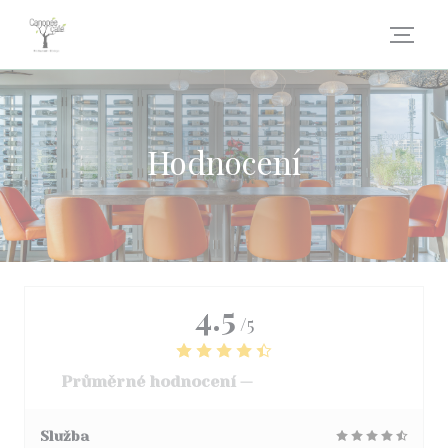
Panel pro správu cookies
Hodnocení
4.5
/5
Průměrné hodnocení —
3068 hodnoceni
Služba