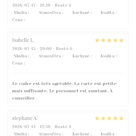
2026-07-17
- 21:30 - Hosté 4
Služba
:
4
/5
Atmosféra
:
5
/5
Kuchyně
:
5
/5
Kvalita /
Cena
:
4
/5
Isabelle
L
2026-07-15
- 20:00 - Hosté 6
Služba
:
5
/5
Atmosféra
:
5
/5
Kuchyně
:
4
/5
Kvalita /
Cena
:
5
/5
Le cadre est très agréable. La carte est petite
mais suffisante. Le personnel est souriant. À
conseiller
stephane
A
2026-07-13
- 12:30 - Hosté 4
Služba
:
5
/5
Atmosféra
:
3
/5
Kuchyně
:
5
/5
Kvalita /