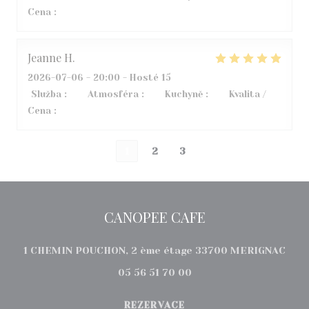
Cena
:
3
/5
Jeanne
H
2026-07-06
- 20:00 - Hosté 15
Služba
:
5
/5
Atmosféra
:
5
/5
Kuchyně
:
5
/5
Kvalita /
Cena
:
5
/5
1
2
3
CANOPEE CAFE
((ot
1 CHEMIN POUCHON, 2 ème étage 33700 MERIGNAC
05 56 51 70 00
REZERVACE