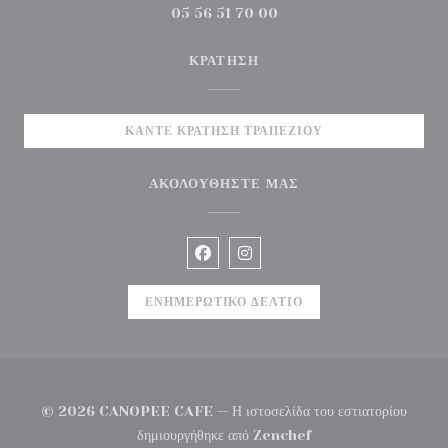
05 56 51 70 00
ΚΡΆΤΗΣΗ
ΚΆΝΤΕ ΚΡΆΤΗΣΗ ΤΡΑΠΕΖΙΟΎ
ΑΚΟΛΟΥΘΉΣΤΕ ΜΑΣ
Facebook ((ανοίγει σε νέο παράθυρ
Instagram ((ανοίγει σε νέο 
ΕΝΗΜΕΡΩΤΙΚΌ ΔΕΛΤΊΟ
© 2026 CANOPEE CAFE — Η ιστοσελίδα του εστιατορίου
((ανοίγει σε νέο παράθυ
δημιουργήθηκε από
Zenchef