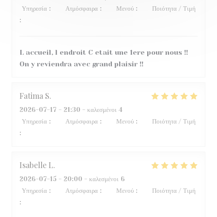
Υπηρεσία
:
5
/5
Ατμόσφαιρα
:
5
/5
Μενού
:
5
/5
Ποιότητα / Τιμή
:
4
/5
L accueil, l endroit C etait une 1ere pour nous !!
On y reviendra avec grand plaisir !!
Fatima
S
2026-07-17
- 21:30 - καλεσμένοι 4
Υπηρεσία
:
4
/5
Ατμόσφαιρα
:
5
/5
Μενού
:
5
/5
Ποιότητα / Τιμή
:
4
/5
Isabelle
L
2026-07-15
- 20:00 - καλεσμένοι 6
Υπηρεσία
:
5
/5
Ατμόσφαιρα
:
5
/5
Μενού
:
4
/5
Ποιότητα / Τιμή
:
5
/5