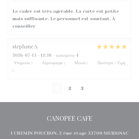
Le cadre est très agréable. La carte est petite
mais suffisante. Le personnel est souriant. À
conseiller
stephane
A
2026-07-13
- 12:30 - καλεσμένοι 4
Υπηρεσία
:
5
/5
Ατμόσφαιρα
:
3
/5
Μενού
:
5
/5
Ποιότητα / Τιμή
:
3
/5
1
2
3
CANOPEE CAFE
((ανο
1 CHEMIN POUCHON, 2 ème étage 33700 MERIGNAC