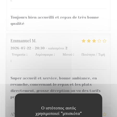
Toujours bien accueilli et repas de très bonne
qualité
Emmanuel
M
2026-07-22
- 20:30 - καλεσμένοι 2
Υπηρεσία
:
4
/5
Ατμόσφαιρα
:
4
/5
Μενού
:
1
/5
Ποιότητα / Τιμή
:
2
/5
Super accueil et service, bonne ambiance, en
revanche, concernant le repas et les plats
directement, grosse déception au vu des tarifs
pratiqués.
Ο ιστότοπος αυτός
χρησιμοποιεί "μπισκότα"
ANGELIQUE
G