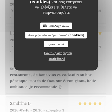
(cookies) και σας επιτρέπει
2026-07-22
- 12:30 - καλεσμένοι 6
να ελέγξετε τι θέλετε να
Υπηρεσία
:
5
/5
Ατμόσφαιρα
:
4
/5
Μενού
:
3
/5
Ποιότητα / Τιμή
ενεργοποιήσετε
:
4
/5
OK, αποδοχή όλων
LO
S
Απόρριψε όλα τα "μπισκότα" (cookies)
2026-07-18
- 20:00 - καλεσμένοι 6
Εξατομίκευση
Υπηρεσία
:
5
/5
Ατμόσφαιρα
:
5
/5
Μενού
:
5
/5
Ποιότητα / Τιμή
:
5
/5
Πολιτική απορρήτου
undefined
Super moment ! nous avons très bien mangé au
restaurant , de bons vins et cocktails au bar,
pétanque, match de foot sur écran géant, belle
ambiance, je recommande 👌
Sandrine
D
2026-07-16
- 20:30 - καλεσμένοι 3