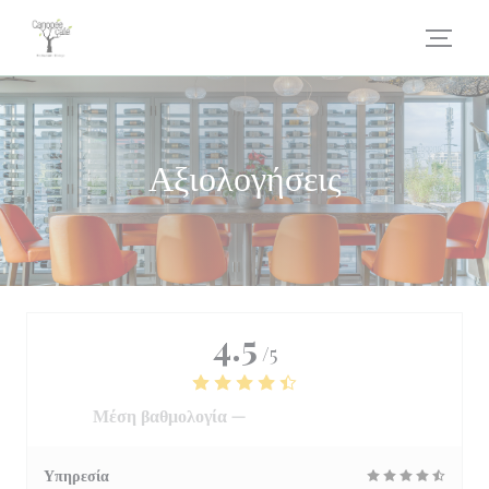
Πίνακας διαχείρισης "Μπισκότων" (Cookies)
Αξιολογήσεις
4.5
/5
Μέση βαθμολογία —
3069 αξιολογήσεις
Υπηρεσία