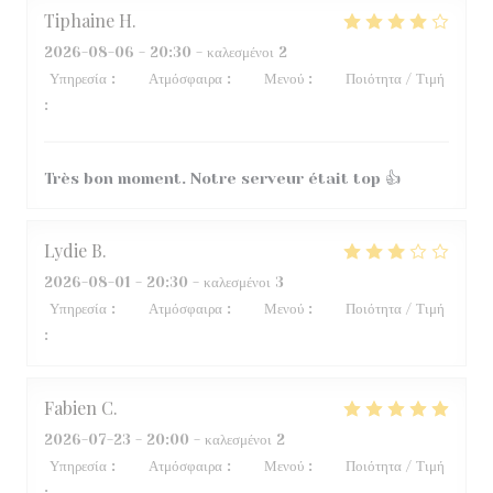
Tiphaine
H
2026-08-06
- 20:30 - καλεσμένοι 2
Υπηρεσία
:
5
/5
Ατμόσφαιρα
:
5
/5
Μενού
:
4
/5
Ποιότητα / Τιμή
:
5
/5
Très bon moment. Notre serveur était top 👍
Lydie
B
2026-08-01
- 20:30 - καλεσμένοι 3
Υπηρεσία
:
3
/5
Ατμόσφαιρα
:
5
/5
Μενού
:
4
/5
Ποιότητα / Τιμή
:
2
/5
Fabien
C
2026-07-23
- 20:00 - καλεσμένοι 2
Υπηρεσία
:
5
/5
Ατμόσφαιρα
:
4
/5
Μενού
:
5
/5
Ποιότητα / Τιμή
:
5
/5