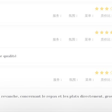
服务
:
3
/5
氛围
:
5
/5
菜单
:
4
/5
质价比
服务
:
5
/5
氛围
:
4
/5
菜单
:
5
/5
质价比
e qualité
服务
:
4
/5
氛围
:
4
/5
菜单
:
1
/5
质价比
 revanche, concernant le repas et les plats directement, gro