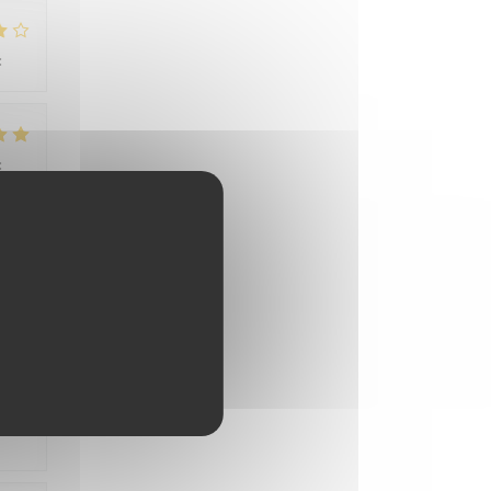
:
4
/5
:
5
/5
atch
:
4
/5