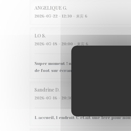
ANGELIQUE
G
2026-07-22
- 12:30 - 来宾 6
LO
S
2026-07-18
- 20:00 - 来宾 6
Super moment ! nous avons très bien mangé a
de foot sur écran géant, belle ambiance, je
Sandrine
D
2026-07-16
- 20:30 - 来宾 3
L accueil, l endroit C etait une 1ere pour nous