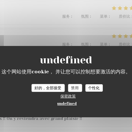
服务
:
5
/5
氛围
:
4
/5
菜单
:
3
/5
质价比
服务
:
5
/5
氛围
:
5
/5
菜单
:
5
/5
质价比
u restaurant , de bons vins et cocktails au bar, pétanque, m
这个网站使用cookie， 并让您可以控制想要激活的内容。
 recommande 👌
好的，全部接受
禁用
个性化
保密政策
服务
:
5
/5
氛围
:
5
/5
菜单
:
5
/5
质价比
undefined
 !! On y reviendra avec grand plaisir !!