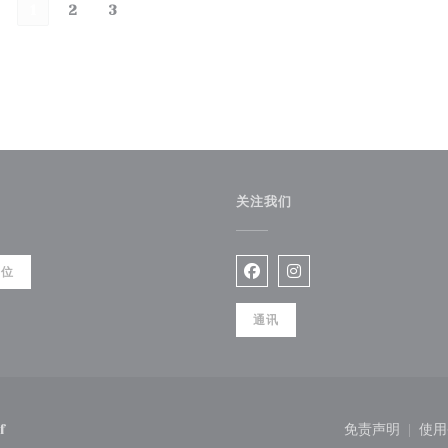
1
2
3
关注我们
餐位
Facebook ((在新窗口中打开
Instagram ((在新
通讯
((在新窗口中打开))
f
免责声明
使用
((在新窗口