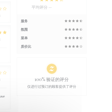
平均评分 —
3068 评论
:
2
/5
服务
氛围
菜单
:
5
/5
质价比
100% 验证的评分
:
2
/5
仅进行过预订的顾客提供了评分
sse