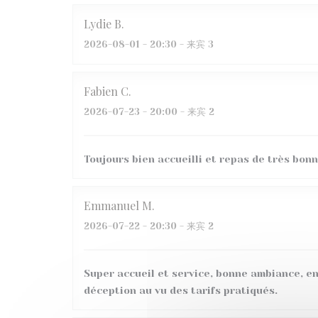
Lydie
B
2026-08-01
- 20:30 - 来宾 3
Fabien
C
2026-07-23
- 20:00 - 来宾 2
Toujours bien accueilli et repas de très bonn
Emmanuel
M
2026-07-22
- 20:30 - 来宾 2
Super accueil et service, bonne ambiance, en
déception au vu des tarifs pratiqués.