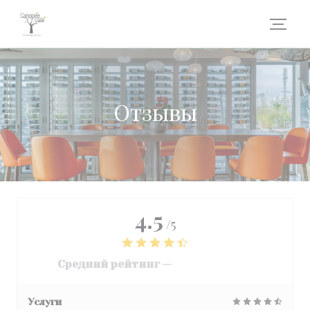
Панель управления cookies
Отзывы
4.5
/5
Средний рейтинг —
3069 отзывы
Услуги