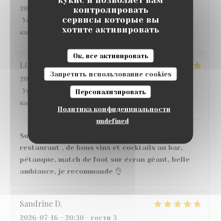
контролировать
2026-07-22
- 12:30 - гости 6
сервисы которые вы
Услуги
:
5
/5
Атмосфера
:
4
/5
Меню
:
3
/5
Цена /
хотите активировать
качество
:
4
/5
Ок, все активировать
LO
S
Запретить использование cookies
2026-07-18
- 20:00 - гости 6
Услуги
:
5
/5
Атмосфера
:
5
/5
Меню
:
5
/5
Цена /
Персонализировать
качество
:
5
/5
Политика конфиденциальности
undefined
Super moment ! nous avons très bien mangé au
restaurant , de bons vins et cocktails au bar,
pétanque, match de foot sur écran géant, belle
ambiance, je recommande 👌
Sandrine
D
2026-07-16
- 20:30 - гости 3