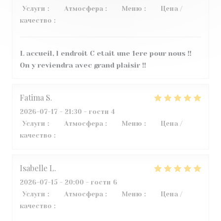
Услуги
:
5
/5
Атмосфера
:
5
/5
Меню
:
5
/5
Цена /
качество
:
4
/5
L accueil, l endroit C etait une 1ere pour nous !!
On y reviendra avec grand plaisir !!
Fatima
S
2026-07-17
- 21:30 - гости 4
Услуги
:
4
/5
Атмосфера
:
5
/5
Меню
:
5
/5
Цена /
качество
:
4
/5
Isabelle
L
2026-07-15
- 20:00 - гости 6
Услуги
:
5
/5
Атмосфера
:
5
/5
Меню
:
4
/5
Цена /
качество
:
5
/5