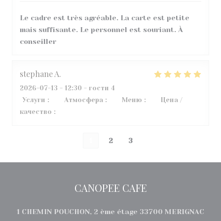
Le cadre est très agréable. La carte est petite
mais suffisante. Le personnel est souriant. À
conseiller
stephane
A
2026-07-13
- 12:30 - гости 4
Услуги
:
5
/5
Атмосфера
:
3
/5
Меню
:
5
/5
Цена /
качество
:
3
/5
1
2
3
CANOPEE CAFE
((от
1 CHEMIN POUCHON, 2 ème étage 33700 MERIGNAC