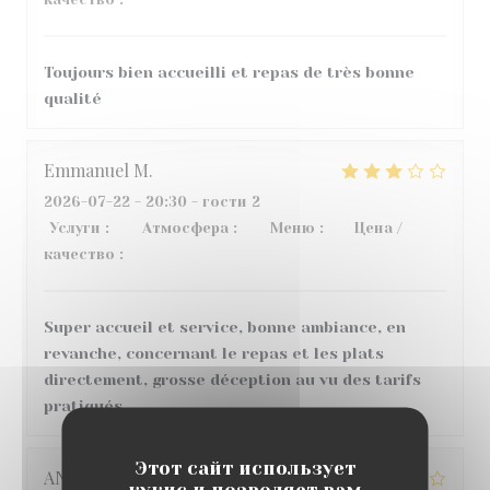
Toujours bien accueilli et repas de très bonne
qualité
Emmanuel
M
2026-07-22
- 20:30 - гости 2
Услуги
:
4
/5
Атмосфера
:
4
/5
Меню
:
1
/5
Цена /
качество
:
2
/5
Super accueil et service, bonne ambiance, en
revanche, concernant le repas et les plats
directement, grosse déception au vu des tarifs
pratiqués.
Этот сайт использует
ANGELIQUE
G
кукис и позволяет вам