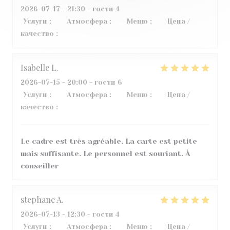
2026-07-17
- 21:30 - гости 4
Услуги
:
4
/5
Атмосфера
:
5
/5
Меню
:
5
/5
Цена /
качество
:
4
/5
Isabelle
L
2026-07-15
- 20:00 - гости 6
Услуги
:
5
/5
Атмосфера
:
5
/5
Меню
:
4
/5
Цена /
качество
:
5
/5
Le cadre est très agréable. La carte est petite
mais suffisante. Le personnel est souriant. À
conseiller
stephane
A
2026-07-13
- 12:30 - гости 4
Услуги
:
5
/5
Атмосфера
:
3
/5
Меню
:
5
/5
Цена /