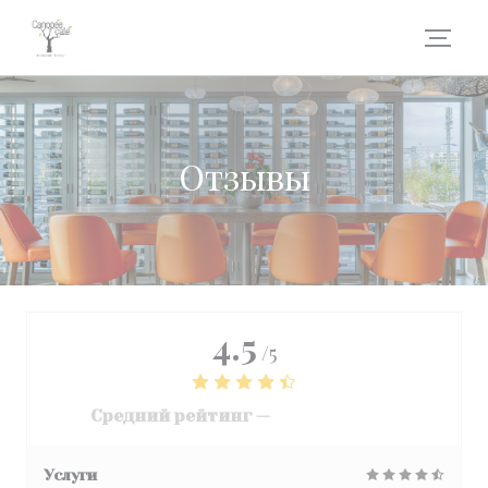
Панель управления cookies
Отзывы
4.5
/5
Средний рейтинг —
3068 отзывы
Услуги