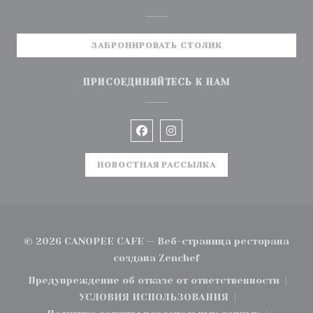
ЗАБРОНИРОВАТЬ СТОЛИК
ПРИСОЕДИНЯЙТЕСЬ К НАМ
Facebook ((открывается в но
Instagram ((открываетс
НОВОСТНАЯ РАССЫЛКА
© 2026 CANOPEE CAFE — Веб-страница ресторана
((открывается в ново
создана
Zenchef
Предупреждение об отказе от ответственности
((открывается в новом окне))
УСЛОВИЯ ИСПОЛЬЗОВАНИЯ
((открывается в новом окне))