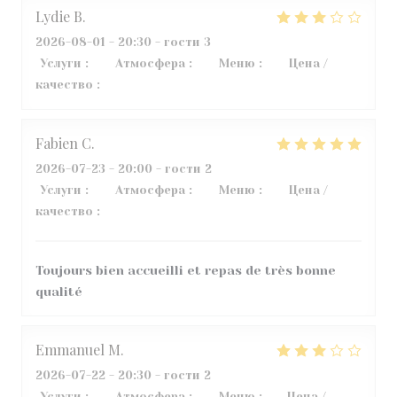
Lydie
B
2026-08-01
- 20:30 - гости 3
Услуги
:
3
/5
Атмосфера
:
5
/5
Меню
:
4
/5
Цена /
качество
:
2
/5
Fabien
C
2026-07-23
- 20:00 - гости 2
Услуги
:
5
/5
Атмосфера
:
4
/5
Меню
:
5
/5
Цена /
качество
:
5
/5
Toujours bien accueilli et repas de très bonne
qualité
Emmanuel
M
2026-07-22
- 20:30 - гости 2
Услуги
:
4
/5
Атмосфера
:
4
/5
Меню
:
1
/5
Цена /