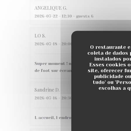
ANGELIQUE
G
2026-07-22
- 12:30 - guests 6
LO
S
2026-07-18
- 20:00 - guests 6
O restaurante e
coleta de dados 
instalados po
Super moment ! nous avons très bien mangé a
Esses cookies o
site, oferecer f
de foot sur écran géant, belle ambiance, je
publicidade ou
tudo' ou 'Pers
escolhas a q
Sandrine
D
2026-07-16
- 20:30 - guests 3
L accueil, l endroit C etait une 1ere pour nous