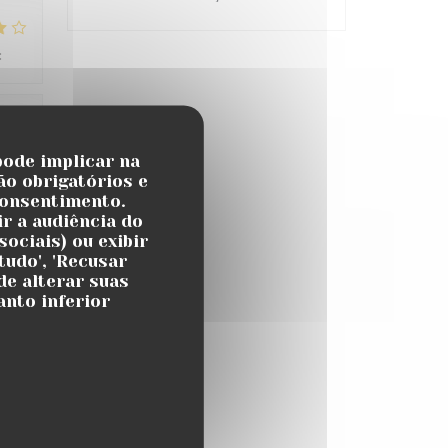
:
4
/5
:
5
/5
pode implicar na
ão obrigatórios e
consentimento.
atch
r a audiência do
ociais) ou exibir
tudo', 'Recusar
de alterar suas
anto inferior
:
4
/5