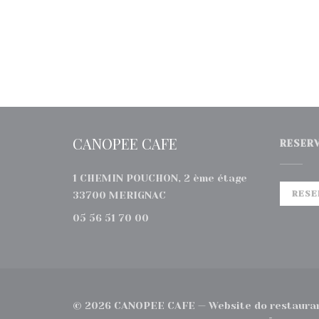
CANOPEE CAFE
RESER
1 CHEMIN POUCHON, 2 ème étage
((abre numa nova janela))
RESE
33700 MERIGNAC
05 56 51 70 00
© 2026 CANOPEE CAFE — Website do restauran