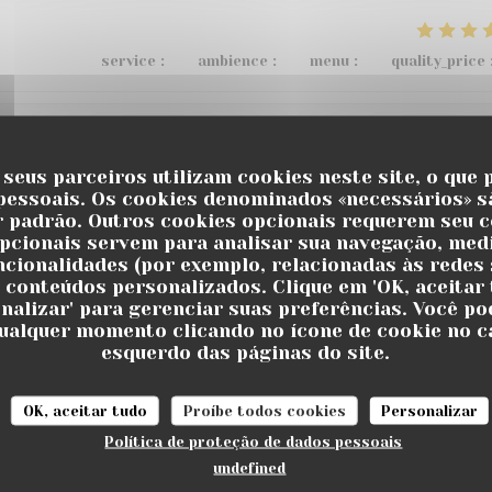
service
:
5
/5
ambience
:
4
/5
menu
:
3
/5
quality_price
service
:
5
/5
ambience
:
5
/5
menu
:
5
/5
quality_price
 seus parceiros utilizam cookies neste site, o que 
pessoais. Os cookies denominados «necessários» s
r padrão. Outros cookies opcionais requerem seu 
u restaurant , de bons vins et cocktails au bar, pétanque, m
pcionais servem para analisar sua navegação, medi
uncionalidades (por exemplo, relacionadas às redes s
 recommande 👌
 conteúdos personalizados. Clique em 'OK, aceitar 
onalizar' para gerenciar suas preferências. Você po
ualquer momento clicando no ícone de cookie no c
esquerdo das páginas do site.
service
:
5
/5
ambience
:
5
/5
menu
:
5
/5
quality_price
OK, aceitar tudo
Proíbe todos cookies
Personalizar
 !! On y reviendra avec grand plaisir !!
Política de proteção de dados pessoais
undefined