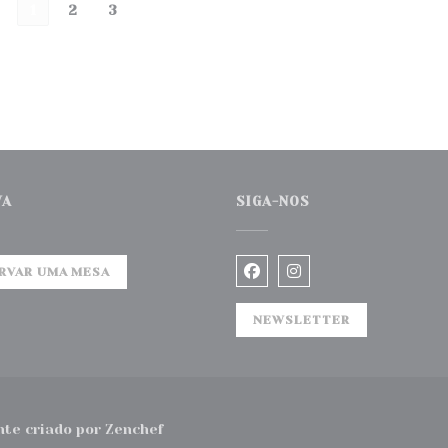
1
2
3
VA
SIGA-NOS
RVAR UMA MESA
Facebook ((abre numa n
Instagram ((abre 
NEWSLETTER
((abre numa nova janela))
te criado por
Zenchef