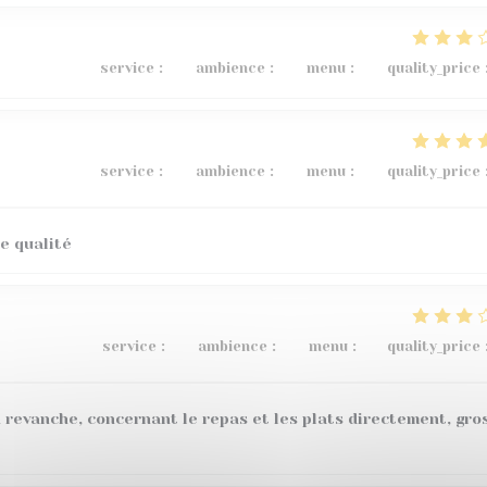
service
:
3
/5
ambience
:
5
/5
menu
:
4
/5
quality_price
service
:
5
/5
ambience
:
4
/5
menu
:
5
/5
quality_price
e qualité
service
:
4
/5
ambience
:
4
/5
menu
:
1
/5
quality_price
 revanche, concernant le repas et les plats directement, gro