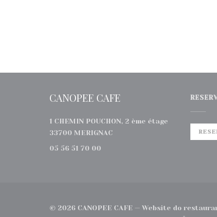
CANOPEE CAFE
RESER
1 CHEMIN POUCHON, 2 ème étage
((abre numa nova janela))
RESE
33700 MERIGNAC
05 56 51 70 00
© 2026 CANOPEE CAFE — Website do restauran