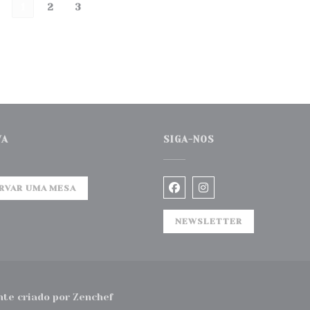
1
2
3
VA
SIGA-NOS
RVAR UMA MESA
Facebook ((abre numa n
Instagram ((abre 
NEWSLETTER
((abre numa nova janela))
te criado por
Zenchef