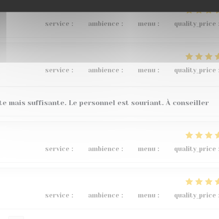
service
:
4
/5
ambience
:
5
/5
menu
:
5
/5
quality_price
service
:
5
/5
ambience
:
5
/5
menu
:
4
/5
quality_price
te mais suffisante. Le personnel est souriant. À conseiller
service
:
5
/5
ambience
:
3
/5
menu
:
5
/5
quality_price
service
:
5
/5
ambience
:
5
/5
menu
:
5
/5
quality_price