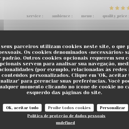
service
:
5
/5
ambience
:
4
/5
menu
:
3
/5
quality_price
service
:
5
/5
ambience
:
5
/5
menu
:
5
/5
quality_price
 seus parceiros utilizam cookies neste site, o que 
pessoais. Os cookies denominados «necessários» s
r padrão. Outros cookies opcionais requerem seu 
u restaurant , de bons vins et cocktails au bar, pétanque, m
pcionais servem para analisar sua navegação, medi
uncionalidades (por exemplo, relacionadas às redes s
 recommande 👌
 conteúdos personalizados. Clique em 'OK, aceitar 
onalizar' para gerenciar suas preferências. Você po
ualquer momento clicando no ícone de cookie no c
esquerdo das páginas do site.
service
:
5
/5
ambience
:
5
/5
menu
:
5
/5
quality_price
OK, aceitar tudo
Proíbe todos cookies
Personalizar
 !! On y reviendra avec grand plaisir !!
Política de proteção de dados pessoais
undefined