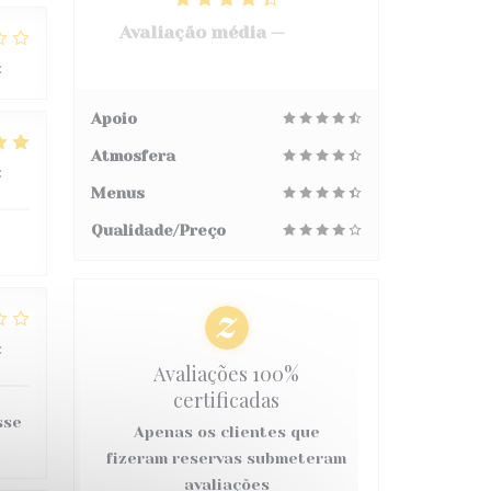
Avaliação média —
3067
avaliações
:
2
/5
Apoio
Atmosfera
:
5
/5
Menus
Qualidade/Preço
:
2
/5
Avaliações 100%
certificadas
sse
Apenas os clientes que
fizeram reservas submeteram
avaliações