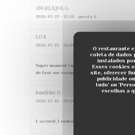
ANGELIQUE
G
2026-07-22
- 12:30 - guests 6
LO
S
2026-07-18
- 20:00 - guests 6
O restaurante e
coleta de dados 
instalados po
Super moment ! nous avons très bien mangé a
Esses cookies o
site, oferecer f
de foot sur écran géant, belle ambiance, je
publicidade ou
tudo' ou 'Pers
escolhas a q
Sandrine
D
2026-07-16
- 20:30 - guests 3
L accueil, l endroit C etait une 1ere pour nous