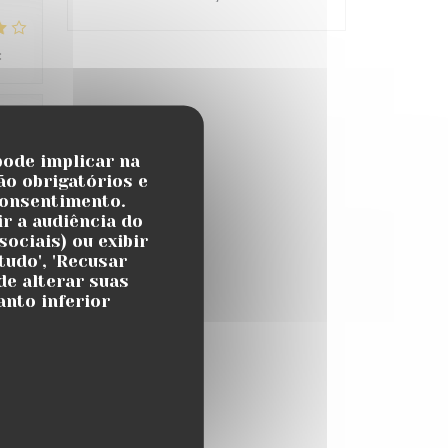
:
4
/5
:
5
/5
pode implicar na
ão obrigatórios e
consentimento.
atch
r a audiência do
ociais) ou exibir
tudo', 'Recusar
de alterar suas
anto inferior
:
4
/5