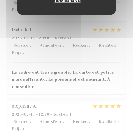
Cookiebeleid
Service
:
4
/5
Atmosfeer
:
5
/5
Keuken
:
5
/5
Kwaliteit /
Prijs
:
4
/5
Isabelle
L
2026-07-15
- 20:00 - Gasten 6
Service
:
5
/5
Atmosfeer
:
5
/5
Keuken
:
4
/5
Kwaliteit /
Prijs
:
5
/5
Le cadre est très agréable. La carte est petite
mais suffisante. Le personnel est souriant. À
conseiller
stephane
A
2026-07-13
- 12:30 - Gasten 4
Service
:
5
/5
Atmosfeer
:
3
/5
Keuken
:
5
/5
Kwaliteit /
Prijs
:
3
/5