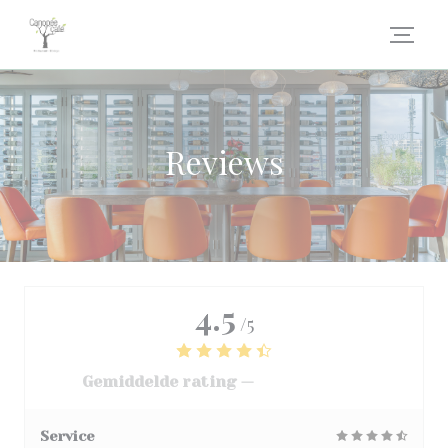
Cookies beheer paneel
Reviews
4.5
/5
Gemiddelde rating —
3068 reviews
Service