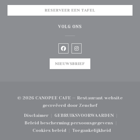
RESERVEER EEN TAFEL
VOLG ONS
Facebook ((opent in een nieuw
Instagram ((opent in ee
NIEUWSBRIEF
© 2026 CANOPEE CAFE — Restaurant website
((opent in een nie
gecreëerd door
Zenchef
Disclaimer
GEBRUIKSVOORWAARDEN
((opent in een nieuw venster))
((opent in een nieuw ve
Beleid bescherming persoonsgegevens
((opent in een nieuw venster)
Cookies beleid
Toegankelijkheid
((opent in een nieuw venster))
((opent in een nieuw 