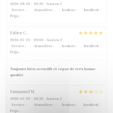
2026-08-01
- 20:30 - Gasten 3
Service
:
3
/5
Atmosfeer
:
5
/5
Keuken
:
4
/5
Kwaliteit /
Prijs
:
2
/5
Fabien
C
2026-07-23
- 20:00 - Gasten 2
Service
:
5
/5
Atmosfeer
:
4
/5
Keuken
:
5
/5
Kwaliteit /
Prijs
:
5
/5
Toujours bien accueilli et repas de très bonne
qualité
Emmanuel
M
2026-07-22
- 20:30 - Gasten 2
Service
:
4
/5
Atmosfeer
:
4
/5
Keuken
:
1
/5
Kwaliteit /
Prijs
:
2
/5