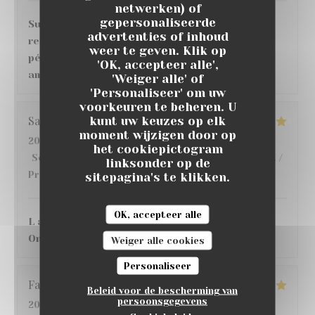
netwerken) of
gepersonaliseerde
Super moment ! nous avons très bien mangé au
advertenties of inhoud
restaurant , de bons vins et cocktails au bar,
weer te geven. Klik op
pétanque, match de foot sur écran géant, belle
'OK, accepteer alle',
ambiance, je recommande 👌
'Weiger alle' of
'Personaliseer' om uw
voorkeuren te beheren. U
Sandrine
D
kunt uw keuzes op elk
moment wijzigen door op
2026-07-16
- 20:30 - Gasten 3
het cookiepictogram
Service
:
5
/5
Atmosfeer
:
5
/5
Keuken
:
5
/5
Kwaliteit /
linksonder op de
Prijs
:
4
/5
sitepagina's te klikken.
OK, accepteer alle
L accueil, l endroit C etait une 1ere pour nous !!
On y reviendra avec grand plaisir !!
Weiger alle cookies
Personaliseer
Fatima
S
Beleid voor de bescherming van
persoonsgegevens
2026-07-17
- 21:30 - Gasten 4