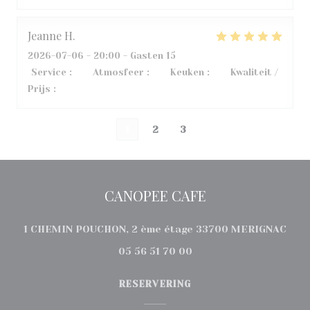
Jeanne
H
2026-07-06
- 20:00 - Gasten 15
Service
:
5
/5
Atmosfeer
:
5
/5
Keuken
:
5
/5
Kwaliteit /
Prijs
:
5
/5
1
2
3
CANOPEE CAFE
((op
1 CHEMIN POUCHON, 2 ème étage 33700 MERIGNAC
05 56 51 70 00
RESERVERING