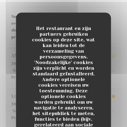
Super accueil et service, bonne ambiance, en
revanche, concernant le repas et les plats
Het restaurant en zijn
directement, grosse déception au vu des tarifs
partners gebruiken
pratiqués.
cookies op deze site, wat
kan leiden tot de
verzameling van
ANGELIQUE
G
persoonsgegevens.
'Noodzakelijke' cookies
2026-07-22
- 12:30 - Gasten 6
zijn verplicht en worden
Service
:
5
/5
Atmosfeer
:
4
/5
Keuken
:
3
/5
Kwaliteit /
standaard geïnstalleerd.
Prijs
:
4
/5
Andere optionele
cookies vereisen uw
toestemming. Deze
LO
S
optionele cookies
worden gebruikt om uw
2026-07-18
- 20:00 - Gasten 6
navigatie te analyseren,
Service
:
5
/5
Atmosfeer
:
5
/5
Keuken
:
5
/5
Kwaliteit /
het sitepubliek te meten,
Prijs
:
5
/5
functies te bieden (bijv.
gerelateerd aan sociale