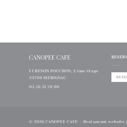
CANOPEE CAFE
RESER
1 CHEMIN POUCHON, 2 ème étage
((opent in een nieuw venster)
RESE
33700 MERIGNAC
05 56 51 70 00
© 2026 CANOPEE CAFE — Restaurant website 