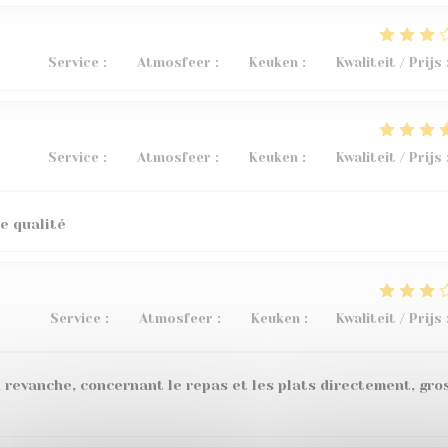
Service
:
3
/5
Atmosfeer
:
5
/5
Keuken
:
4
/5
Kwaliteit / Prijs
Service
:
5
/5
Atmosfeer
:
4
/5
Keuken
:
5
/5
Kwaliteit / Prijs
e qualité
Service
:
4
/5
Atmosfeer
:
4
/5
Keuken
:
1
/5
Kwaliteit / Prijs
 revanche, concernant le repas et les plats directement, gro