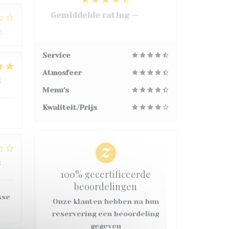
Gemiddelde rating —
3068
reviews
:
2
/5
Service
Atmosfeer
:
5
/5
Menu's
Kwaliteit/Prijs
:
2
/5
100% gecertificeerde
beoordelingen
sse
Onze klanten hebben na hun
reservering een beoordeling
gegeven