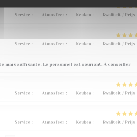
Service
:
4
/5
Atmosfeer
:
5
/5
Keuken
:
5
/5
Kwaliteit / Prijs
Service
:
5
/5
Atmosfeer
:
5
/5
Keuken
:
4
/5
Kwaliteit / Prijs
te mais suffisante. Le personnel est souriant. À conseiller
Service
:
5
/5
Atmosfeer
:
3
/5
Keuken
:
5
/5
Kwaliteit / Prijs
Service
:
5
/5
Atmosfeer
:
5
/5
Keuken
:
5
/5
Kwaliteit / Prijs