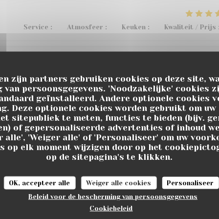
Service
:
5
/5
Atmosfeer
:
4
/5
Keuken
:
3
/5
Kwaliteit / Prijs
Service
:
5
/5
Atmosfeer
:
5
/5
Keuken
:
5
/5
Kwaliteit / Prijs
en zijn partners gebruiken cookies op deze site, wa
 van persoonsgegevens. 'Noodzakelijke' cookies zi
andaard geïnstalleerd. Andere optionele cookies v
u restaurant , de bons vins et cocktails au bar, pétanque, m
. Deze optionele cookies worden gebruikt om uw 
et sitepubliek te meten, functies te bieden (bijv. g
 recommande 👌
n) of gepersonaliseerde advertenties of inhoud we
 alle', 'Weiger alle' of 'Personaliseer' om uw voor
s op elk moment wijzigen door op het cookiepict
op de sitepagina's te klikken.
Service
:
5
/5
Atmosfeer
:
5
/5
Keuken
:
5
/5
Kwaliteit / Prijs
OK, accepteer alle
Weiger alle cookies
Personaliseer
 !! On y reviendra avec grand plaisir !!
Beleid voor de bescherming van persoonsgegevens
Cookiebeleid