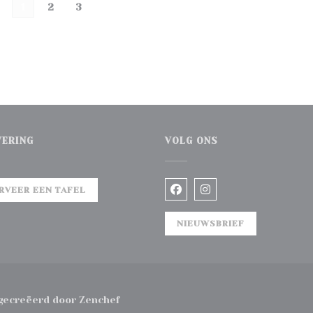
1
2
3
VERING
VOLG ONS
)
RVEER EEN TAFEL
Facebook ((opent in een
Instagram ((opent 
NIEUWSBRIEF
((opent in een nieuw venster))
gecreëerd door
Zenchef