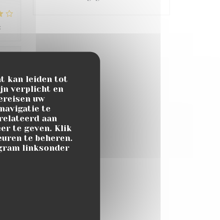
:
4
/5
:
5
/5
t kan leiden tot
jn verplicht en
ereisen uw
atch
navigatie te
erelateerd aan
er te geven. Klik
keuren te beheren.
ogram linksonder
:
4
/5