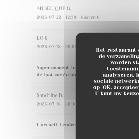
ANGELIQUE
G
2026-07-22
- 12:30 - Gasten 6
LO
S
2026-07-18
- 20:00 - Gasten 6
Het restaurant 
de verzameling
worden st
Super moment ! nous avons très bien mangé a
toestemming
analyseren, h
de foot sur écran géant, belle ambiance, je
sociale netwerke
op 'OK, accepteer
U kunt uw keuze
Sandrine
D
2026-07-16
- 20:30 - Gasten 3
L accueil, l endroit C etait une 1ere pour nous