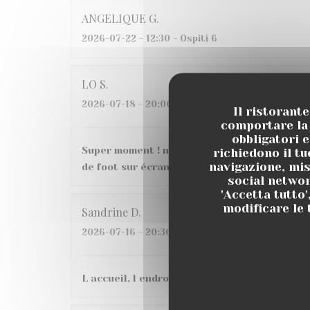
ANGELIQUE
G
2026-07-22
- 12:30 - Ospiti 6
LO
S
2026-07-18
- 20:00 - Ospiti 6
Il ristorant
comportare la 
obbligatori e
Super moment ! nous avons très bien mangé a
richiedono il t
navigazione, mis
de foot sur écran géant, belle ambiance, je
social networ
'Accetta tutto'
modificare le 
Sandrine
D
2026-07-16
- 20:30 - Ospiti 3
L accueil, l endroit C etait une 1ere pour nous