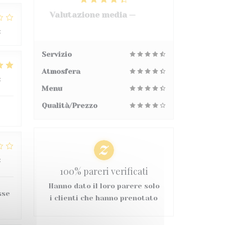
Valutazione media —
3068
recensioni
:
2
/5
Servizio
Atmosfera
:
5
/5
Menu
Qualità/Prezzo
:
2
/5
100% pareri verificati
Hanno dato il loro parere solo
sse
i clienti che hanno prenotato