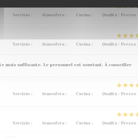
Servizio
:
4
/5
Atmosfera
:
5
/5
Cucina
:
5
/5
Qualità / Prezzo
Servizio
:
5
/5
Atmosfera
:
5
/5
Cucina
:
4
/5
Qualità / Prezzo
te mais suffisante. Le personnel est souriant. À conseiller
Servizio
:
5
/5
Atmosfera
:
3
/5
Cucina
:
5
/5
Qualità / Prezzo
Servizio
:
5
/5
Atmosfera
:
5
/5
Cucina
:
5
/5
Qualità / Prezzo