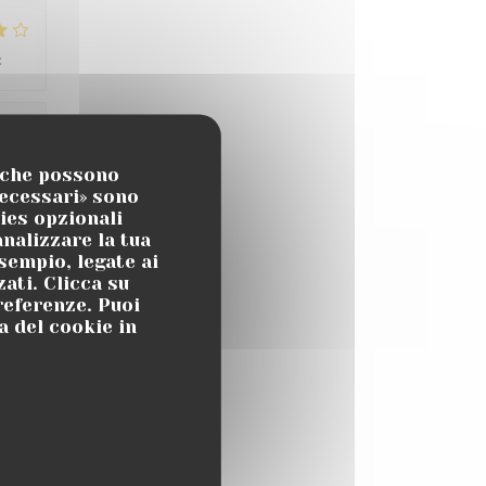
:
4
/5
:
5
/5
, che possono
necessari» sono
kies opzionali
atch
nalizzare la tua
sempio, legate ai
ati. Clicca su
preferenze. Puoi
a del cookie in
:
4
/5