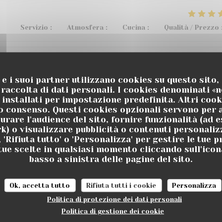
Servizio
:
5
/5
Atmosfera
:
4
/5
Cucina
:
3
/5
Qualità / Prezzo
Servizio
:
5
/5
Atmosfera
:
5
/5
Cucina
:
5
/5
Qualità / Prezzo
e e i suoi partner utilizzano cookies su questo sito
raccolta di dati personali. I cookies denominati «
 installati per impostazione predefinita. Altri coo
u restaurant , de bons vins et cocktails au bar, pétanque, m
uo consenso. Questi cookies opzionali servono per a
urare l'audience del sito, fornire funzionalità (ad e
 recommande 👌
k) o visualizzare pubblicità o contenuti personalizz
, 'Rifiuta tutto' o 'Personalizza' per gestire le tue 
tue scelte in qualsiasi momento cliccando sull'icon
basso a sinistra delle pagine del sito.
Servizio
:
5
/5
Atmosfera
:
5
/5
Cucina
:
5
/5
Qualità / Prezzo
Ok, accetta tutto
Rifiuta tutti i cookie
Personalizza
 !! On y reviendra avec grand plaisir !!
Politica di protezione dei dati personali
Politica di gestione dei cookie