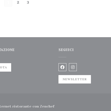
1
2
3
TAZIONE
SEGUICI
OTA
Facebook ((apre una nuo
Instagram ((apre u
NEWSLETTER
((apre una nuova finestra))
ternet ristorante con
Zenchef