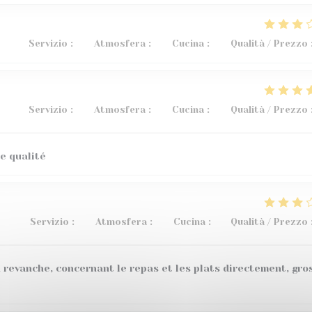
Servizio
:
3
/5
Atmosfera
:
5
/5
Cucina
:
4
/5
Qualità / Prezzo
Servizio
:
5
/5
Atmosfera
:
4
/5
Cucina
:
5
/5
Qualità / Prezzo
e qualité
Servizio
:
4
/5
Atmosfera
:
4
/5
Cucina
:
1
/5
Qualità / Prezzo
 revanche, concernant le repas et les plats directement, gro