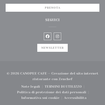
PRENOTA
SEGUICI
Facebook ((apre una nuova fin
Instagram ((apre una nu
NEWSLETTER
© 2026 CANOPEE CAFE — Creazione del sito internet
((apre una nuova fi
ristorante con
Zenchef
Note legali
TERMINI DI UTILIZZO
((apre una nuova finestra))
((apre una nuova finest
Politica di protezione dei dati personali
((apre una nuova finestra))
Informativa sui cookie
Accessibilita
((apre una nuova finestra))
((apre una nuova 