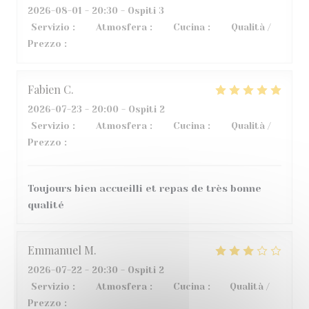
2026-08-01
- 20:30 - Ospiti 3
Servizio
:
3
/5
Atmosfera
:
5
/5
Cucina
:
4
/5
Qualità /
Prezzo
:
2
/5
Fabien
C
2026-07-23
- 20:00 - Ospiti 2
Servizio
:
5
/5
Atmosfera
:
4
/5
Cucina
:
5
/5
Qualità /
Prezzo
:
5
/5
Toujours bien accueilli et repas de très bonne
qualité
Emmanuel
M
2026-07-22
- 20:30 - Ospiti 2
Servizio
:
4
/5
Atmosfera
:
4
/5
Cucina
:
1
/5
Qualità /
Prezzo
:
2
/5