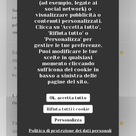
(ad esempio, legate ai
social network) o
Super moment ! nous avons très bien mangé au
visualizzare pubblicità o
restaurant , de bons vins et cocktails au bar,
contenuti personalizzati.
pétanque, match de foot sur écran géant, belle
Clicca su 'Accetta tutto',
ambiance, je recommande 👌
'Rifiuta tutto' o
'Personalizza' per
gestire le tue preferenze.
Puoi modificare le tue
Sandrine
D
scelte in qualsiasi
2026-07-16
- 20:30 - Ospiti 3
momento cliccando
Servizio
:
5
/5
Atmosfera
:
5
/5
Cucina
:
5
/5
Qualità /
sull'icona del cookie in
basso a sinistra delle
Prezzo
:
4
/5
pagine del sito.
L accueil, l endroit C etait une 1ere pour nous !!
Ok, accetta tutto
On y reviendra avec grand plaisir !!
Rifiuta tutti i cookie
Personalizza
Fatima
S
Politica di protezione dei dati personali
2026-07-17
- 21:30 - Ospiti 4