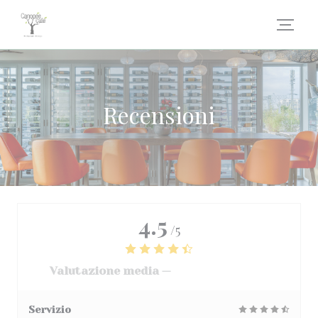
Personalizzazione delle tue scelte sui cookie
Recensioni
4.5
/5
Valutazione media —
3068 recensioni
Servizio