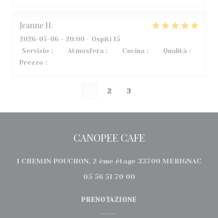
Jeanne
H
2026-07-06
- 20:00 - Ospiti 15
Servizio
:
5
/5
Atmosfera
:
5
/5
Cucina
:
5
/5
Qualità /
Prezzo
:
5
/5
1
2
3
CANOPEE CAFE
((ap
1 CHEMIN POUCHON, 2 ème étage 33700 MERIGNAC
05 56 51 70 00
PRENOTAZIONE