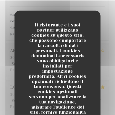
Super accueil et service, bonne ambiance, en
revanche, concernant le repas et les plats
Il ristorante e i suoi
directement, grosse déception au vu des tarifs
partner utilizzano
pratiqués.
cookies su questo sito,
che possono comportare
la raccolta di dati
ANGELIQUE
G
personali. I cookies
denominati «necessari»
2026-07-22
- 12:30 - Ospiti 6
sono obbligatori e
Servizio
:
5
/5
Atmosfera
:
4
/5
Cucina
:
3
/5
Qualità /
installati per
Prezzo
:
4
/5
impostazione
predefinita. Altri cookies
opzionali richiedono il
tuo consenso. Questi
LO
S
cookies opzionali
2026-07-18
- 20:00 - Ospiti 6
servono per analizzare la
Servizio
:
5
/5
Atmosfera
:
5
/5
Cucina
:
5
/5
Qualità /
tua navigazione,
misurare l'audience del
Prezzo
:
5
/5
sito, fornire funzionalità