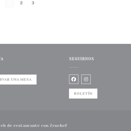
1
2
3
VA
SEGUIRNOS
)
RVAR UNA MESA
Facebook ((abre en una 
Instagram ((abre 
BOLETÍN
((abre en una nueva ventana))
eb de restaurante con
Zenchef