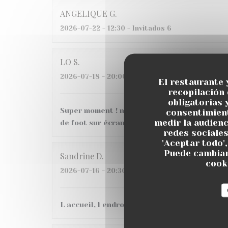
ANGELIQUE
G
2026-07-22
- 12:30 - Invitados 6
LO
S
2026-07-18
- 20:00 - Invitados 6
El restaurante 
recopilación
obligatorias 
Super moment ! nous avons très bien mangé a
consentimient
medir la audienc
de foot sur écran géant, belle ambiance, je
redes sociales
'Aceptar todo'
Puede cambiar
Sandrine
D
cooki
2026-07-16
- 20:30 - Invitados 3
L accueil, l endroit C etait une 1ere pour nous