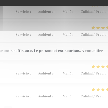
Servicio
:
4
/5
Ambiente
:
5
/5
Menú
:
5
/5
Calidad / Precio
Servicio
:
5
/5
Ambiente
:
5
/5
Menú
:
4
/5
Calidad / Precio
te mais suffisante. Le personnel est souriant. À conseiller
Servicio
:
5
/5
Ambiente
:
3
/5
Menú
:
5
/5
Calidad / Precio
Servicio
:
5
/5
Ambiente
:
5
/5
Menú
:
5
/5
Calidad / Precio