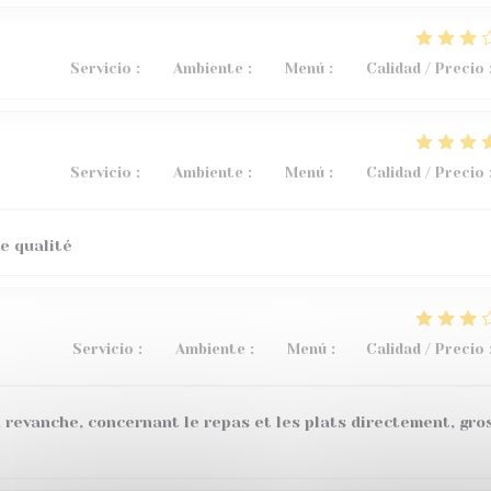
Servicio
:
3
/5
Ambiente
:
5
/5
Menú
:
4
/5
Calidad / Precio
Servicio
:
5
/5
Ambiente
:
4
/5
Menú
:
5
/5
Calidad / Precio
e qualité
Servicio
:
4
/5
Ambiente
:
4
/5
Menú
:
1
/5
Calidad / Precio
 revanche, concernant le repas et les plats directement, gro