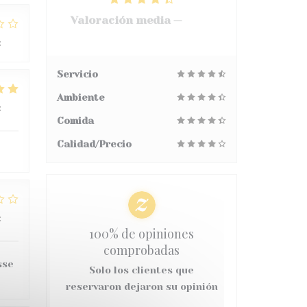
Valoración media —
3068
Opiniones
:
2
/5
Servicio
Ambiente
:
5
/5
Comida
Calidad/Precio
:
2
/5
100% de opiniones
comprobadas
sse
Solo los clientes que
reservaron dejaron su opinión