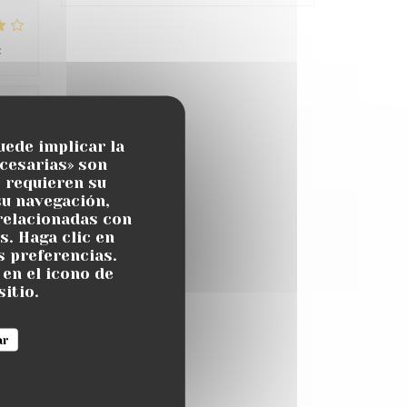
:
4
/5
:
5
/5
uede implicar la
cesarias» son
s requieren su
atch
su navegación,
 relacionadas con
s. Haga clic en
s preferencias.
en el icono de
sitio.
:
4
/5
ar