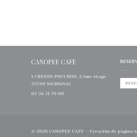
CANOPEE CAFE
RESER
1 CHEMIN POUCHON, 2 ème étage
((abre en una nueva ventana)
RESE
33700 MERIGNAC
05 56 51 70 00
© 2026 CANOPEE CAFE — Creación de página w