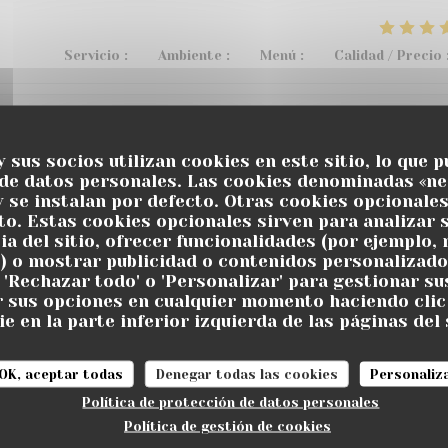
Servicio
:
5
/5
Ambiente
:
4
/5
Menú
:
3
/5
Calidad / Precio
Servicio
:
5
/5
Ambiente
:
5
/5
Menú
:
5
/5
Calidad / Precio
y sus socios utilizan cookies en este sitio, lo que p
 de datos personales. Las cookies denominadas «ne
y se instalan por defecto. Otras cookies opcionale
u restaurant , de bons vins et cocktails au bar, pétanque, m
o. Estas cookies opcionales sirven para analizar 
ia del sitio, ofrecer funcionalidades (por ejemplo,
 recommande 👌
) o mostrar publicidad o contenidos personalizado
, 'Rechazar todo' o 'Personalizar' para gestionar su
 sus opciones en cualquier momento haciendo clic 
e en la parte inferior izquierda de las páginas del 
Servicio
:
5
/5
Ambiente
:
5
/5
Menú
:
5
/5
Calidad / Precio
OK, aceptar todas
Denegar todas las cookies
Personaliz
 !! On y reviendra avec grand plaisir !!
Política de protección de datos personales
Política de gestión de cookies