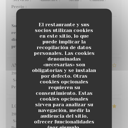
Precio
:
2
/5
El restaurante y sus
Super accueil et service, bonne ambiance, en
socios utilizan cookies
revanche, concernant le repas et les plats
en este sitio, lo que
directement, grosse déception au vu des tarifs
puede implicar la
pratiqués.
recopilación de datos
personales. Las cookies
denominadas
«necesarias» son
ANGELIQUE
G
obligatorias y se instalan
2026-07-22
- 12:30 - Invitados 6
por defecto. Otras
Servicio
:
5
/5
Ambiente
:
4
/5
Menú
:
3
/5
Calidad /
cookies opcionales
requieren su
Precio
:
4
/5
consentimiento. Estas
cookies opcionales
sirven para analizar su
LO
S
navegación, medir la
2026-07-18
- 20:00 - Invitados 6
audiencia del sitio,
ofrecer funcionalidades
Servicio
:
5
/5
Ambiente
:
5
/5
Menú
:
5
/5
Calidad /
(por ejemplo,
Precio
:
5
/5