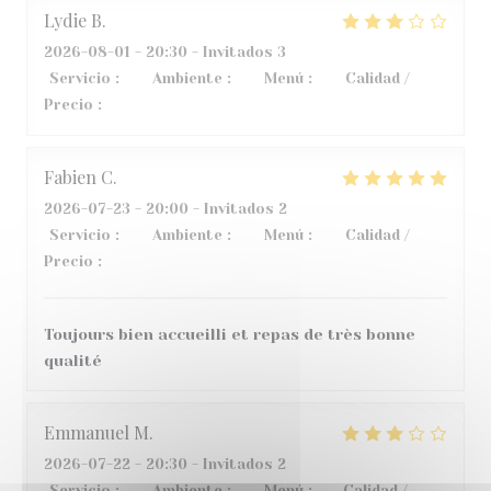
Lydie
B
2026-08-01
- 20:30 - Invitados 3
Servicio
:
3
/5
Ambiente
:
5
/5
Menú
:
4
/5
Calidad /
Precio
:
2
/5
Fabien
C
2026-07-23
- 20:00 - Invitados 2
Servicio
:
5
/5
Ambiente
:
4
/5
Menú
:
5
/5
Calidad /
Precio
:
5
/5
Toujours bien accueilli et repas de très bonne
qualité
Emmanuel
M
2026-07-22
- 20:30 - Invitados 2
Servicio
:
4
/5
Ambiente
:
4
/5
Menú
:
1
/5
Calidad /