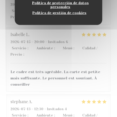
Política de protección de datos
2026-07-17
- 21:30 - Invitados 4
personales
Servicio
:
4
/5
Ambiente
:
5
/5
Menú
:
5
/5
Calidad /
Política de gestión de cookies
Precio
:
4
/5
Isabelle
L
2026-07-15
- 20:00 - Invitados 6
Servicio
:
5
/5
Ambiente
:
5
/5
Menú
:
4
/5
Calidad /
Precio
:
5
/5
Le cadre est très agréable. La carte est petite
mais suffisante. Le personnel est souriant. À
conseiller
stephane
A
2026-07-13
- 12:30 - Invitados 4
Servicio
:
5
/5
Ambiente
:
3
/5
Menú
:
5
/5
Calidad /