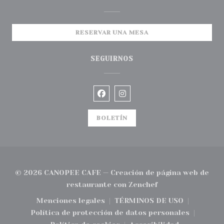
RESERVAR UNA MESA
SEGUIRNOS
Facebook ((abre en una nueva
Instagram ((abre en una
BOLETÍN
© 2026 CANOPEE CAFE — Creación de página web de
((abre en una nue
restaurante con
Zenchef
Menciones legales
TÉRMINOS DE USO
((abre en una nueva ventana))
((abre en una nuev
Política de protección de datos personales
((abre en una nueva ventana))