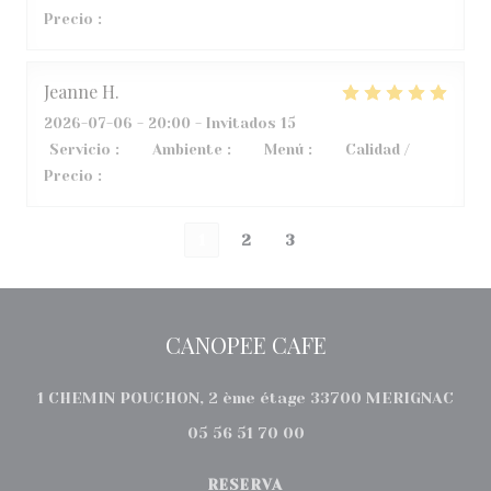
Precio
:
3
/5
Jeanne
H
2026-07-06
- 20:00 - Invitados 15
Servicio
:
5
/5
Ambiente
:
5
/5
Menú
:
5
/5
Calidad /
Precio
:
5
/5
1
2
3
CANOPEE CAFE
((ab
1 CHEMIN POUCHON, 2 ème étage 33700 MERIGNAC
05 56 51 70 00
RESERVA