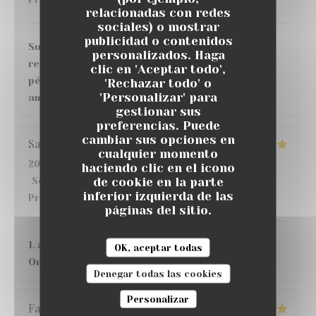
relacionadas con redes
sociales) o mostrar
publicidad o contenidos
Super moment ! nous avons très bien mangé au
personalizados. Haga
restaurant , de bons vins et cocktails au bar,
clic en 'Aceptar todo',
pétanque, match de foot sur écran géant, belle
'Rechazar todo' o
'Personalizar' para
ambiance, je recommande 👌
gestionar sus
preferencias. Puede
cambiar sus opciones en
Sandrine
D
cualquier momento
2026-07-16
- 20:30 - Invitados 3
haciendo clic en el icono
de cookie en la parte
Servicio
:
5
/5
Ambiente
:
5
/5
Menú
:
5
/5
Calidad /
inferior izquierda de las
Precio
:
4
/5
páginas del sitio.
L accueil, l endroit C etait une 1ere pour nous !!
OK, aceptar todas
On y reviendra avec grand plaisir !!
Denegar todas las cookies
Personalizar
Fatima
S