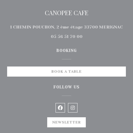
CANOPEE CAFE
((op
1 CHEMIN POUCHON, 2 ème étage 33700 MERIGNAC
05 56 51 70 00
BOOKING
BOOK A TABLE
FOLLOW US
Facebook ((opens in a new wi
Instagram ((opens in a 
NEWSLETTER