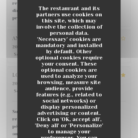
revanche, concernant le repas et les plats
The restaurant and its
directement, grosse déception au vu des tarifs
partners use cookies on
pratiqués.
this site, which may
involve the collection of
personal data.
ANGELIQUE
G
'Necessary' cookies are
mandatory and installed
2026-07-22
- 12:30 - Guests 6
by default. Other
Service
:
5
/5
Ambiance
:
4
/5
Food
:
3
/5
Value
:
4
/5
optional cookies require
your consent. These
optional cookies are
LO
S
used to analyze your
browsing, measure site
2026-07-18
- 20:00 - Guests 6
audience, provide
Service
:
5
/5
Ambiance
:
5
/5
Food
:
5
/5
Value
:
5
/5
features (e.g., related to
social networks) or
display personalized
Super moment ! nous avons très bien mangé au
advertising or content.
Click on 'OK, accept all',
restaurant , de bons vins et cocktails au bar,
'Deny all' or 'Personalize'
pétanque, match de foot sur écran géant, belle
to manage your
ambiance, je recommande 👌
preferences. You can