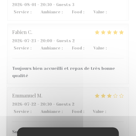
2026-08-01
- 20:30 - Guests 3
Service
:
3
/5
Ambiance
:
5
/5
Food
:
4
/5
Value
:
2
/5
Fabien
C
2026-07-23
- 20:00 - Guests 2
Service
:
5
/5
Ambiance
:
4
/5
Food
:
5
/5
Value
:
5
/5
Toujours bien accueilli et repas de très bonne
qualité
Emmanuel
M
2026-07-22
- 20:30 - Guests 2
Service
:
4
/5
Ambiance
:
4
/5
Food
:
1
/5
Value
:
2
/5
Super accueil et service, bonne ambiance, en