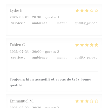
Lydie
B
2026-08-01
- 20:30 - guests 3
service
:
3
/5
ambience
:
5
/5
menu
:
4
/5
quality_price
:
2
/5
Fabien
C
2026-07-23
- 20:00 - guests 2
service
:
5
/5
ambience
:
4
/5
menu
:
5
/5
quality_price
:
5
/5
Toujours bien accueilli et repas de très bonne
qualité
Emmanuel
M
2026-07-22
- 20:30 - guests 2