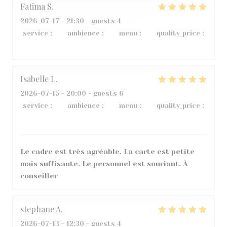
Fatima
S
2026-07-17
- 21:30 - guests 4
service
:
4
/5
ambience
:
5
/5
menu
:
5
/5
quality_price
:
4
/5
Isabelle
L
2026-07-15
- 20:00 - guests 6
service
:
5
/5
ambience
:
5
/5
menu
:
4
/5
quality_price
:
5
/5
Le cadre est très agréable. La carte est petite
mais suffisante. Le personnel est souriant. À
conseiller
stephane
A
2026-07-13
- 12:30 - guests 4