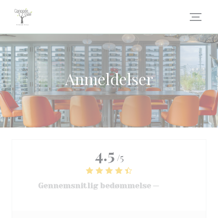
CCookie-styringspanel
Anmeldelser
4.5
/5
Gennemsnitlig bedømmelse —
3068
anmeldelser