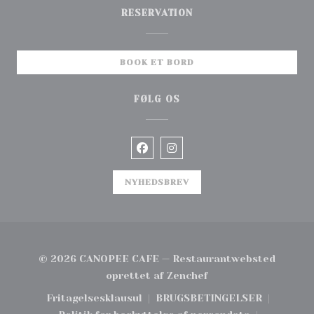
RESERVATION
BOOK ET BORD
FØLG OS
Facebook ((åbner i et nyt vind
Instagram ((åbner i et n
NYHEDSBREV
© 2026 CANOPEE CAFE — Restaurantwebsted
((åbner i et nyt vind
oprettet af
Zenchef
Fritagelsesklausul
BRUGSBETINGELSER
((åbner i et nyt vindue))
((åbner i et nyt vin