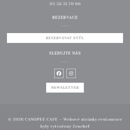
05 56 51 70 00
REZERVACE
REZERVOVAT STŮL
SLEDUJTE NÁS
Facebook ((otevře se v novém 
Instagram ((otevře se v
NEWSLETTER
© 2026 CANOPEE CAFE — Webové stránky restaurace
((otevře se v novém
byly vytvořeny
Zenchef