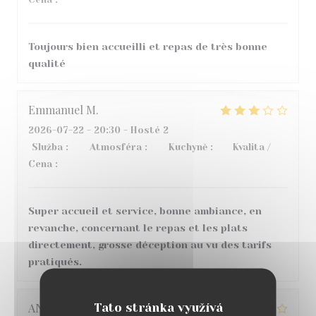
Toujours bien accueilli et repas de très bonne
qualité
Emmanuel
M
2026-07-22
- 20:30 - Hosté 2
Služba
:
4
/5
Atmosféra
:
4
/5
Kuchyně
:
1
/5
Kvalita /
Cena
:
2
/5
Super accueil et service, bonne ambiance, en
revanche, concernant le repas et les plats
directement, grosse déception au vu des tarifs
pratiqués.
Tato stránka využívá
ANGELIQUE
G