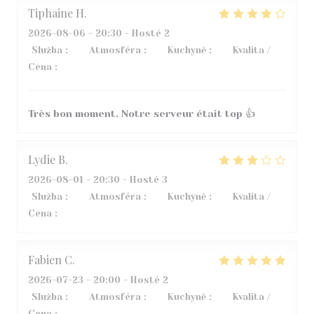
Tiphaine
H
2026-08-06
- 20:30 - Hosté 2
Služba
:
5
/5
Atmosféra
:
5
/5
Kuchyně
:
4
/5
Kvalita /
Cena
:
5
/5
Très bon moment. Notre serveur était top 👍
Lydie
B
2026-08-01
- 20:30 - Hosté 3
Služba
:
3
/5
Atmosféra
:
5
/5
Kuchyně
:
4
/5
Kvalita /
Cena
:
2
/5
Fabien
C
2026-07-23
- 20:00 - Hosté 2
Služba
:
5
/5
Atmosféra
:
4
/5
Kuchyně
:
5
/5
Kvalita /
Cena
:
5
/5