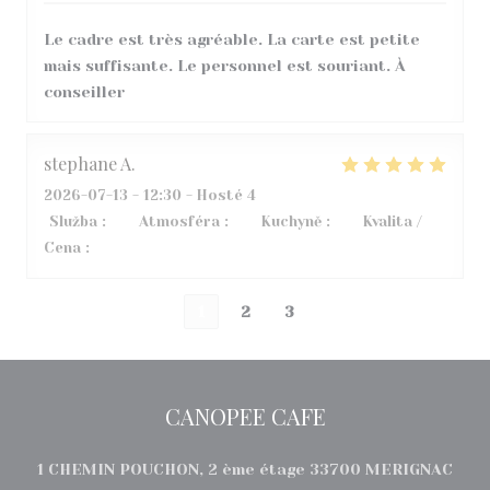
Le cadre est très agréable. La carte est petite
mais suffisante. Le personnel est souriant. À
conseiller
stephane
A
2026-07-13
- 12:30 - Hosté 4
Služba
:
5
/5
Atmosféra
:
3
/5
Kuchyně
:
5
/5
Kvalita /
Cena
:
3
/5
1
2
3
CANOPEE CAFE
((ot
1 CHEMIN POUCHON, 2 ème étage 33700 MERIGNAC