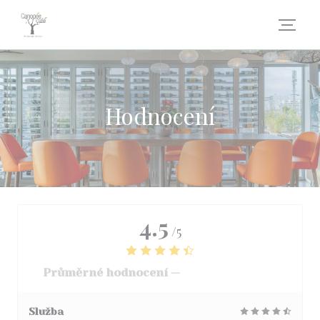
Panel pro správu cookies
Hodnocení
4.5
/5
Průměrné hodnocení —
3069 hodnoceni
Služba