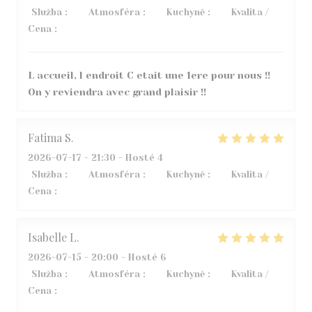
Služba
:
5
/5
Atmosféra
:
5
/5
Kuchyně
:
5
/5
Kvalita /
Cena
:
4
/5
L accueil, l endroit C etait une 1ere pour nous !!
On y reviendra avec grand plaisir !!
Fatima
S
2026-07-17
- 21:30 - Hosté 4
Služba
:
4
/5
Atmosféra
:
5
/5
Kuchyně
:
5
/5
Kvalita /
Cena
:
4
/5
Isabelle
L
2026-07-15
- 20:00 - Hosté 6
Služba
:
5
/5
Atmosféra
:
5
/5
Kuchyně
:
4
/5
Kvalita /
Cena
:
5
/5