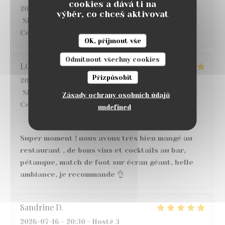
cookies a dává ti na
2026-07-22
- 12:30 - Hosté 6
výběr, co chceš aktivovat
Služba
:
5
/5
Atmosféra
:
4
/5
Kuchyně
:
3
/5
Kvalita /
Cena
:
4
/5
OK, přijmout vše
Odmítnout všechny cookies
LO
S
Přizpůsobit
2026-07-18
- 20:00 - Hosté 6
Služba
:
5
/5
Atmosféra
:
5
/5
Kuchyně
:
5
/5
Kvalita /
Zásady ochrany osobních údajů
Cena
:
5
/5
undefined
Super moment ! nous avons très bien mangé au
restaurant , de bons vins et cocktails au bar,
pétanque, match de foot sur écran géant, belle
ambiance, je recommande 👌
Sandrine
D
2026-07-16
- 20:30 - Hosté 3