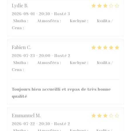
Lydie
B
2026-08-01
- 20:30 - Hosté 3
Služba
:
3
/5
Atmosféra
:
5
/5
Kuchyně
:
4
/5
Kvalita /
Cena
:
2
/5
Fabien
C
2026-07-23
- 20:00 - Hosté 2
Služba
:
5
/5
Atmosféra
:
4
/5
Kuchyně
:
5
/5
Kvalita /
Cena
:
5
/5
Toujours bien accueilli et repas de très bonne
qualité
Emmanuel
M
2026-07-22
- 20:30 - Hosté 2
Služba
:
4
/5
Atmosféra
:
4
/5
Kuchyně
:
1
/5
Kvalita /