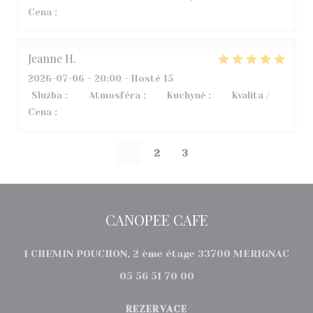
Cena
:
3
/5
Jeanne
H
2026-07-06
- 20:00 - Hosté 15
Služba
:
5
/5
Atmosféra
:
5
/5
Kuchyně
:
5
/5
Kvalita /
Cena
:
5
/5
1
2
3
CANOPEE CAFE
((ot
1 CHEMIN POUCHON, 2 ème étage 33700 MERIGNAC
05 56 51 70 00
REZERVACE