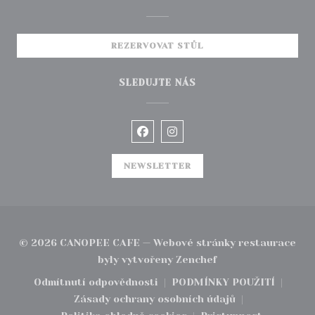
REZERVOVAT STŮL
SLEDUJTE NÁS
Facebook ((otevře se v novém 
Instagram ((otevře se v
NEWSLETTER
© 2026 CANOPEE CAFE — Webové stránky restaurace
((otevře se v novém
byly vytvořeny
Zenchef
Odmítnutí odpovědnosti
PODMÍNKY POUŽITÍ
((otevře se v novém okně))
((otevře se v no
Zásady ochrany osobních údajů
((otevře se v novém okně))