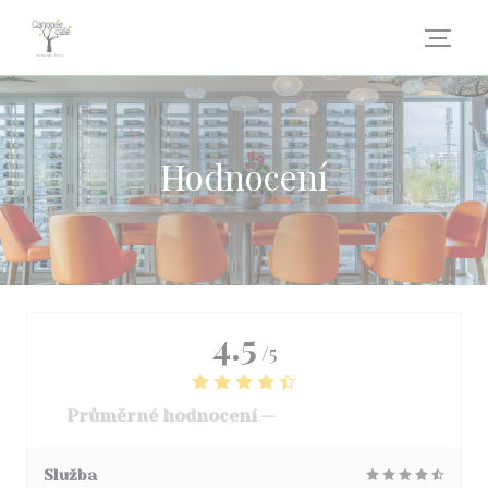
Panel pro správu cookies
Hodnocení
4.5
/5
Průměrné hodnocení —
3068 hodnoceni
Služba