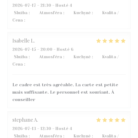
2026-07-17
- 21:30 - Hosté 4
Služba
:
4
/5
Atmosféra
:
5
/5
Kuchyně
:
5
/5
Kvalita /
Cena
:
4
/5
Isabelle
L
2026-07-15
- 20:00 - Hosté 6
Služba
:
5
/5
Atmosféra
:
5
/5
Kuchyně
:
4
/5
Kvalita /
Cena
:
5
/5
Le cadre est très agréable. La carte est petite
mais suffisante. Le personnel est souriant. À
conseiller
stephane
A
2026-07-13
- 12:30 - Hosté 4
Služba
:
5
/5
Atmosféra
:
3
/5
Kuchyně
:
5
/5
Kvalita /