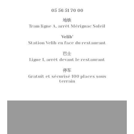
((在新窗口中打开))
33700 MERIGNAC
05 56 51 70 00
地铁
Tram ligne A, arrêt Mérignac Soleil
Velib'
Station Velib en face du restaurant
巴士
Ligne 1, arrêt devant le restaurant
停车
Gratuit et sécurisé 100 places sous
terrain