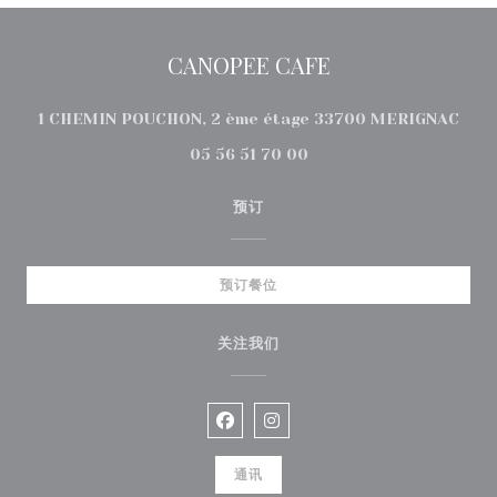
CANOPEE CAFE
((在
1 CHEMIN POUCHON, 2 ème étage 33700 MERIGNAC
05 56 51 70 00
预订
预订餐位
关注我们
Facebook ((在新窗口中打开))
Instagram ((在新窗口中打
通讯