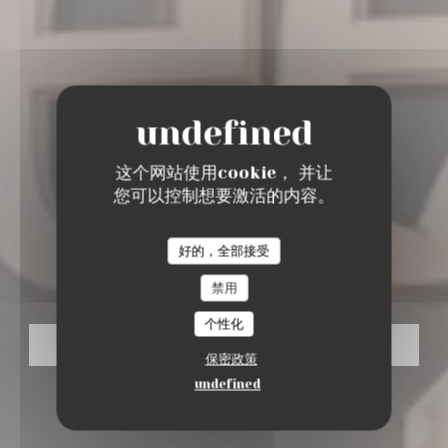
这个网站使用cookie， 并让
您可以控制想要激活的内容。
BAR RESTAURANT ROOFTOP
•
MERIGNAC
好的，全部接受
CANOPEE CAFE
禁用
个性化
预订餐位
保密政策
undefined