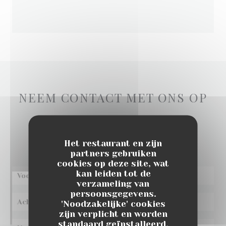
NEEM CONTACT MET ONS OP
Wilt u contact met ons opnemen?
Vul het onderstaande formulier in!
Het restaurant en zijn
partners gebruiken
cookies op deze site, wat
kan leiden tot de
verzameling van
persoonsgegevens.
'Noodzakelijke' cookies
zijn verplicht en worden
standaard geïnstalleerd.