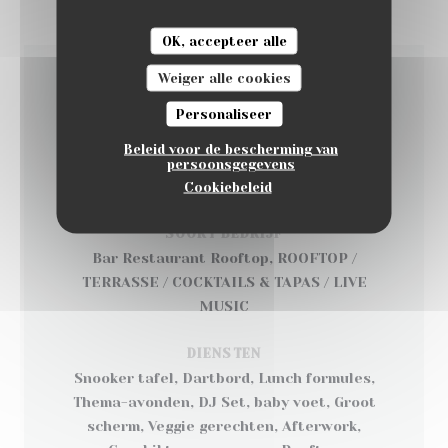
OK, accepteer alle
Weiger alle cookies
ALGEMENE INFORMATIE
Personaliseer
Beleid voor de bescherming van
KEUKEN
persoonsgegevens
Cuisine Française , Uitgebreide tapas
Cookiebeleid
SOORT BEDRIJF
Bar Restaurant Rooftop, ROOFTOP /
TERRASSE / COCKTAILS & TAPAS / LIVE
MUSIC
DIENSTEN
Snooker tafel, Dartbord, Lunch formules,
Thema-avonden, DJ Set, baby voet, Groot
scherm, Veggie gerechten, Afterwork,