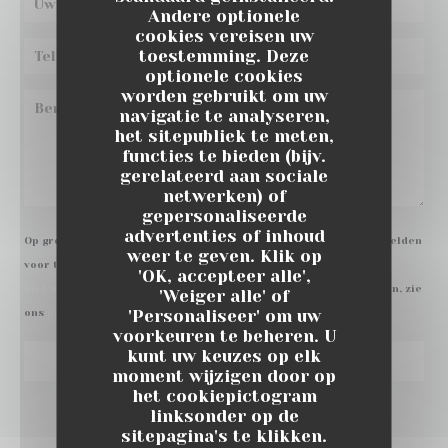
Andere optionele
cookies vereisen uw
toestemming. Deze
optionele cookies
worden gebruikt om uw
navigatie te analyseren,
het sitepubliek te meten,
functies te bieden (bijv.
gerelateerd aan sociale
netwerken) of
gepersonaliseerde
advertenties of inhoud
Op grond van de privacywetgeving heeft u het recht om u af te melden
weer te geven. Klik op
voor telefonische marketing via het Bel-me-niet Register:
bel-me-
'OK, accepteer alle',
niet.nl
. Voor meer informatie over hoe wij uw gegevens verwerken, zie
'Weiger alle' of
'Personaliseer' om uw
ons
privacybeleid
.
voorkeuren te beheren. U
kunt uw keuzes op elk
moment wijzigen door op
het cookiepictogram
linksonder op de
sitepagina's te klikken.