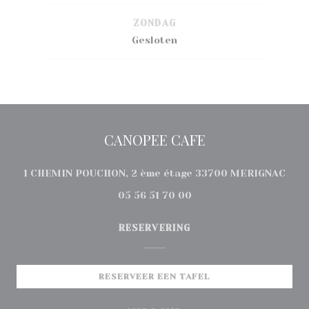
ZONDAG
Gesloten
CANOPEE CAFE
((op
1 CHEMIN POUCHON, 2 ème étage 33700 MERIGNAC
05 56 51 70 00
RESERVERING
RESERVEER EEN TAFEL