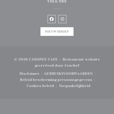
VOLG ONS
Facebook ((opent in een nieuw
Instagram ((opent in ee
NIEUWSBRIEF
© 2026 CANOPEE CAFE — Restaurant website
((opent in een nie
gecreëerd door
Zenchef
Disclaimer
GEBRUIKSVOORWAARDEN
((opent in een nieuw venster))
((opent in een nieuw ve
Beleid bescherming persoonsgegevens
((opent in een nieuw venster)
Cookies beleid
Toegankelijkheid
((opent in een nieuw venster))
((opent in een nieuw 