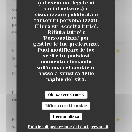
(ad esempio, legate ai
social network) o
Super moment ! nous avons très bien mangé au
visualizzare pubblicità o
restaurant , de bons vins et cocktails au bar,
contenuti personalizzati.
pétanque, match de foot sur écran géant, belle
Clicca su 'Accetta tutto',
ambiance, je recommande 👌
'Rifiuta tutto' o
'Personalizza' per
gestire le tue preferenze.
Puoi modificare le tue
Sandrine
D
scelte in qualsiasi
2026-07-16
- 20:30 - Ospiti 3
momento cliccando
Servizio
:
5
/5
Atmosfera
:
5
/5
Cucina
:
5
/5
Qualità /
sull'icona del cookie in
basso a sinistra delle
Prezzo
:
4
/5
pagine del sito.
L accueil, l endroit C etait une 1ere pour nous !!
Ok, accetta tutto
On y reviendra avec grand plaisir !!
Rifiuta tutti i cookie
Personalizza
Fatima
S
Politica di protezione dei dati personali
2026-07-17
- 21:30 - Ospiti 4