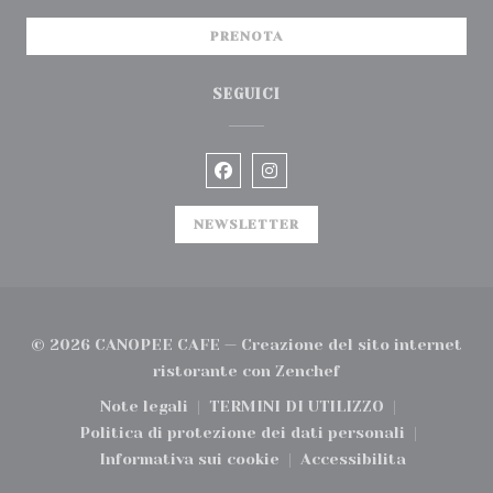
PRENOTA
SEGUICI
Facebook ((apre una nuova fin
Instagram ((apre una nu
NEWSLETTER
© 2026 CANOPEE CAFE — Creazione del sito internet
((apre una nuova fi
ristorante con
Zenchef
Note legali
TERMINI DI UTILIZZO
((apre una nuova finestra))
((apre una nuova finest
Politica di protezione dei dati personali
((apre una nuova finestra))
Informativa sui cookie
Accessibilita
((apre una nuova finestra))
((apre una nuova 