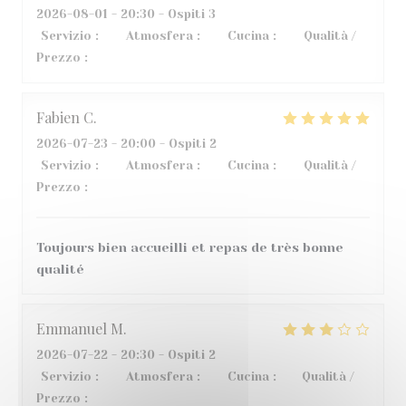
2026-08-01
- 20:30 - Ospiti 3
Servizio
:
3
/5
Atmosfera
:
5
/5
Cucina
:
4
/5
Qualità /
Prezzo
:
2
/5
Fabien
C
2026-07-23
- 20:00 - Ospiti 2
Servizio
:
5
/5
Atmosfera
:
4
/5
Cucina
:
5
/5
Qualità /
Prezzo
:
5
/5
Toujours bien accueilli et repas de très bonne
qualité
Emmanuel
M
2026-07-22
- 20:30 - Ospiti 2
Servizio
:
4
/5
Atmosfera
:
4
/5
Cucina
:
1
/5
Qualità /
Prezzo
:
2
/5