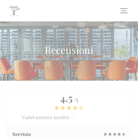
Personalizzazione delle tue scelte sui cookie
Recensioni
4.5
/5
Valutazione media —
3068 recensioni
Servizio