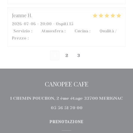
Jeanne
H
2026-07-06
- 20:00 - Ospiti 15
Servizio
:
5
/5
Atmosfera
:
5
/5
Cucina
:
5
/5
Qualità /
Prezzo
:
5
/5
1
2
3
CANOPEE CAFE
((ap
1 CHEMIN POUCHON, 2 ème étage 33700 MERIGNAC
05 56 51 70 00
PRENOTAZIONE