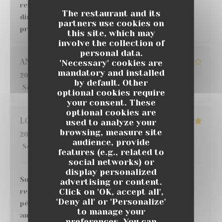
revanche, concernant le repas et les plats
The restaurant and its
directement, grosse déception au vu des tarifs
partners use cookies on
pratiqués.
this site, which may
involve the collection of
personal data.
ANGELIQUE
G
'Necessary' cookies are
mandatory and installed
2026-07-22
- 12:30 - Guests 6
by default. Other
Service
:
5
/5
Ambiance
:
4
/5
Food
:
3
/5
Value
:
4
/5
optional cookies require
your consent. These
optional cookies are
LO
S
used to analyze your
browsing, measure site
2026-07-18
- 20:00 - Guests 6
audience, provide
Service
:
5
/5
Ambiance
:
5
/5
Food
:
5
/5
Value
:
5
/5
features (e.g., related to
social networks) or
display personalized
Super moment ! nous avons très bien mangé au
advertising or content.
Click on 'OK, accept all',
restaurant , de bons vins et cocktails au bar,
'Deny all' or 'Personalize'
pétanque, match de foot sur écran géant, belle
to manage your
ambiance, je recommande 👌
preferences. You can