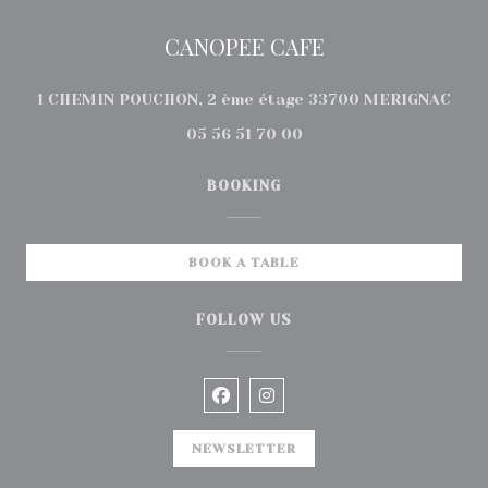
CANOPEE CAFE
((op
1 CHEMIN POUCHON, 2 ème étage 33700 MERIGNAC
05 56 51 70 00
BOOKING
BOOK A TABLE
FOLLOW US
Facebook ((opens in a new wi
Instagram ((opens in a 
NEWSLETTER