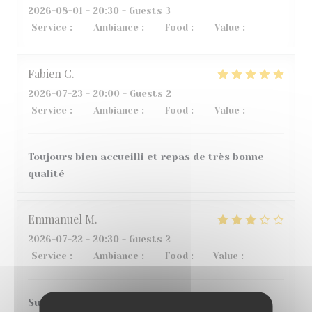
2026-08-01
- 20:30 - Guests 3
Service
:
3
/5
Ambiance
:
5
/5
Food
:
4
/5
Value
:
2
/5
Fabien
C
2026-07-23
- 20:00 - Guests 2
Service
:
5
/5
Ambiance
:
4
/5
Food
:
5
/5
Value
:
5
/5
Toujours bien accueilli et repas de très bonne
qualité
Emmanuel
M
2026-07-22
- 20:30 - Guests 2
Service
:
4
/5
Ambiance
:
4
/5
Food
:
1
/5
Value
:
2
/5
Super accueil et service, bonne ambiance, en