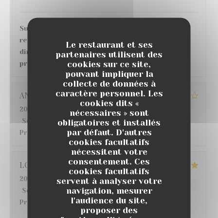
Super accueil et service, bonne ambiance, en
revanche, concernant le repas et les plats
Le restaurant et ses
directement, grosse déception au vu des tarifs
partenaires utilisent des
cookies sur ce site,
pratiqués.
pouvant impliquer la
collecte de données à
caractère personnel. Les
ANGELIQUE
G
cookies dits «
2026-07-22
- 12:30 - Couverts 6
nécessaires » sont
Service
:
5
/5
obligatoires et installés
Ambiance
:
4
/5
Cuisine
:
3
/5
Qualité /
par défaut. D'autres
Prix
:
4
/5
cookies facultatifs
nécessitent votre
consentement. Ces
LO
S
cookies facultatifs
2026-07-18
- 20:00 - Couverts 6
servent à analyser votre
navigation, mesurer
Service
:
5
/5
Ambiance
:
5
/5
Cuisine
:
5
/5
Qualité /
l'audience du site,
Prix
:
5
/5
proposer des