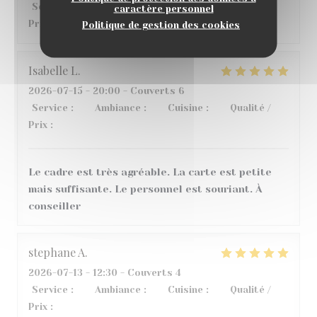
Service
:
4
/5
Ambiance
:
5
/5
Cuisine
:
5
/5
Qualité /
caractère personnel
Prix
:
4
/5
Politique de gestion des cookies
Isabelle
L
2026-07-15
- 20:00 - Couverts 6
Service
:
5
/5
Ambiance
:
5
/5
Cuisine
:
4
/5
Qualité /
Prix
:
5
/5
Le cadre est très agréable. La carte est petite
mais suffisante. Le personnel est souriant. À
conseiller
stephane
A
2026-07-13
- 12:30 - Couverts 4
Service
:
5
/5
Ambiance
:
3
/5
Cuisine
:
5
/5
Qualité /
Prix
:
3
/5