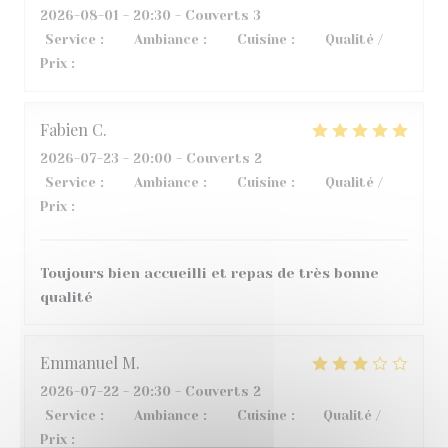
2026-08-01
- 20:30 - Couverts 3
Service
:
3
/5
Ambiance
:
5
/5
Cuisine
:
4
/5
Qualité /
Prix
:
2
/5
Fabien
C
2026-07-23
- 20:00 - Couverts 2
Service
:
5
/5
Ambiance
:
4
/5
Cuisine
:
5
/5
Qualité /
Prix
:
5
/5
Toujours bien accueilli et repas de très bonne
qualité
Emmanuel
M
2026-07-22
- 20:30 - Couverts 2
Service
:
4
/5
Ambiance
:
4
/5
Cuisine
:
1
/5
Qualité /
Prix
:
2
/5