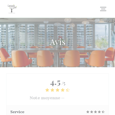
Personnalisation de vos choix en matière de cookies
Avis
4.5
/5
Note moyenne —
3068 avis
Service