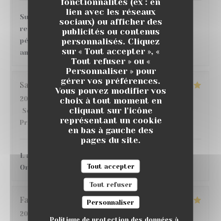
fonctionnalités (ex : en
lien avec les réseaux
Super moment ! nous avons très bien mangé au
sociaux) ou afficher des
restaurant , de bons vins et cocktails au bar,
publicités ou contenus
personnalisés. Cliquez
pétanque, match de foot sur écran géant, belle
sur « Tout accepter », «
ambiance, je recommande 👌
Tout refuser » ou «
Personnaliser » pour
gérer vos préférences.
Sandrine
D
Vous pouvez modifier vos
2026-07-16
- 20:30 - Couverts 3
choix à tout moment en
cliquant sur l'icône
Service
:
5
/5
Ambiance
:
5
/5
Cuisine
:
5
/5
Qualité /
représentant un cookie
Prix
:
4
/5
en bas à gauche des
pages du site.
L accueil, l endroit C etait une 1ere pour nous !!
Tout accepter
On y reviendra avec grand plaisir !!
Tout refuser
Fatima
S
Personnaliser
2026-07-17
- 21:30 - Couverts 4
Politique de protection des données à