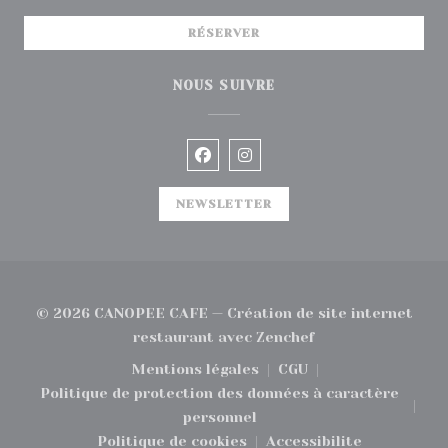
RÉSERVER
NOUS SUIVRE
Facebook ((ouvre une nouvelle
Instagram ((ouvre une no
NEWSLETTER
© 2026 CANOPEE CAFE — Création de site internet
((ouvre une nouvel
restaurant avec
Zenchef
Mentions légales
CGU
((ouvre une nouvelle fenêtre))
((ouvre une nouvelle
Politique de protection des données à caractère
((ouvre une nouvelle fenêtre))
personnel
Politique de cookies
Accessibilite