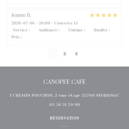
Jeanne
H
2026-07-06
- 20:00 - Couverts 15
Service
:
5
/5
Ambiance
:
5
/5
Cuisine
:
5
/5
Qualité /
Prix
:
5
/5
1
2
3
CANOPEE CAFE
((ou
1 CHEMIN POUCHON, 2 ème étage 33700 MERIGNAC
05 56 51 70 00
RÉSERVATION